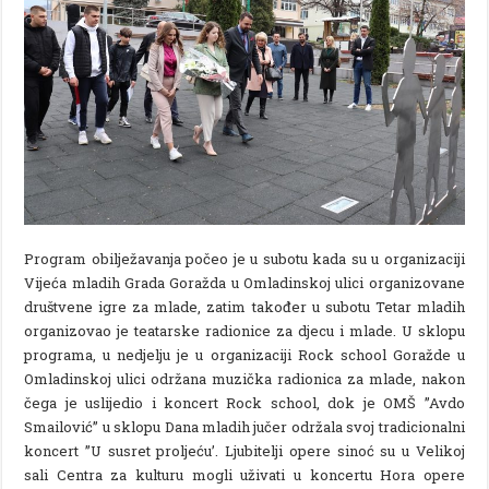
Program obilježavanja počeo je u subotu kada su u organizaciji
Vijeća mladih Grada Goražda u Omladinskoj ulici organizovane
društvene igre za mlade, zatim također u subotu Tetar mladih
organizovao je teatarske radionice za djecu i mlade. U sklopu
programa, u nedjelju je u organizaciji Rock school Goražde u
Omladinskoj ulici održana muzička radionica za mlade, nakon
čega je uslijedio i koncert Rock school, dok je OMŠ ”Avdo
Smailović” u sklopu Dana mladih jučer održala svoj tradicionalni
koncert ”U susret proljeću’. Ljubitelji opere sinoć su u Velikoj
sali Centra za kulturu mogli uživati u koncertu Hora opere