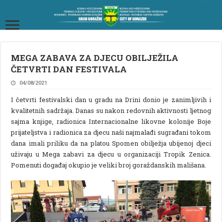
MEGA ZABAVA ZA DJECU OBILJEŽILA
ČETVRTI DAN FESTIVALA
04/08/2021
I četvrti festivalski dan u gradu na Drini donio je zanimljivih i
kvalitetnih sadržaja. Danas su nakon redovnih aktivnosti ljetnog
sajma knjige, radionica Internacionalne likovne kolonije Boje
prijateljstva i radionica za djecu naši najmalađi sugrađani tokom
dana imali priliku da na platou Spomen obilježja ubijenoj djeci
uživaju u Mega zabavi za djecu u organizaciji Tropik Zenica.
Pomenuti događaj okupio je veliki broj goraždanskih mališana.