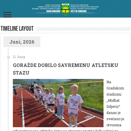
TimeLine Layout
Juni, 2026
11 Juna
GORAŽDE DOBILO SAVREMENU ATLETSKU
STAZU
Na
Gradskom
stadionu
„Midhat
Drljević“
danas je
svečano je
otvorena
rekonstruisana atletska čime su stvoreni znatno bolji uslovi za