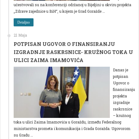
učestvovali su na konferenciji održanoj u Bijeljini u okviru projekta
„Zdrave zajednice u BiH“, u kojem je Grad Goražde …
Detaljno
21 Maja
POTPISAN UGOVOR O FINANSIRANJU
IZGRADNJE RASKRSNICE- KRUŽNOG TOKA U
ULICI ZAIMA IMAMOVIĆA
Danas je
potpisan
Ugovor o
finansiranju
projekta
izgradnje
raskrsnice
– kružnog
toka u ulici Zaima Imamovića u Goraždu, između Federalnog
ministarstva prometa i komunikacija i Grada Goražda. Ugovorom
su Gradu …