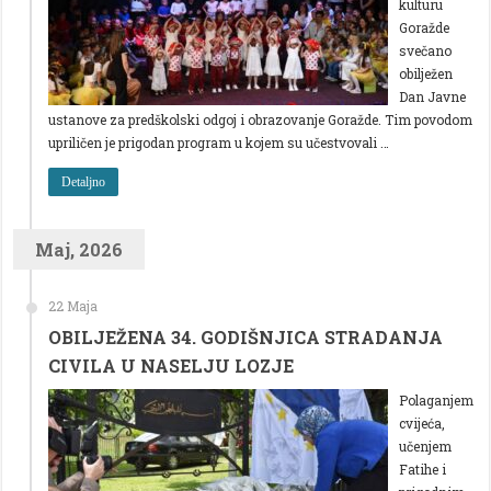
kulturu
Goražde
svečano
obilježen
Dan Javne
ustanove za predškolski odgoj i obrazovanje Goražde. Tim povodom
upriličen je prigodan program u kojem su učestvovali …
Detaljno
Maj, 2026
22 Maja
OBILJEŽENA 34. GODIŠNJICA STRADANJA
CIVILA U NASELJU LOZJE
Polaganjem
cvijeća,
učenjem
Fatihe i