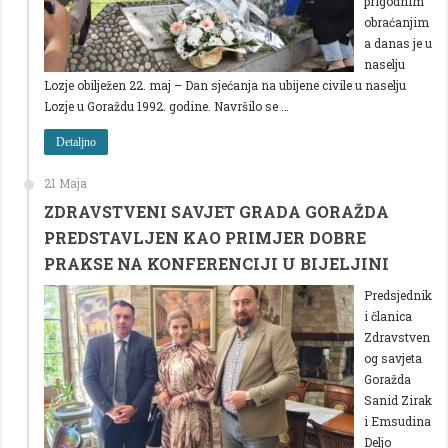
prigodnim
obraćanjim
a danas je u
naselju
Lozje obilježen 22. maj – Dan sjećanja na ubijene civile u naselju
Lozje u Goraždu 1992. godine. Navršilo se …
Detaljno
21 Maja
ZDRAVSTVENI SAVJET GRADA GORAŽDA
PREDSTAVLJEN KAO PRIMJER DOBRE
PRAKSE NA KONFERENCIJI U BIJELJINI
Predsjednik
i članica
Zdravstven
og savjeta
Goražda
Sanid Zirak
i Emsudina
Deljo