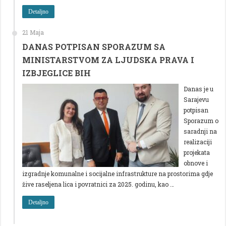
Detaljno
21 Maja
DANAS POTPISAN SPORAZUM SA
MINISTARSTVOM ZA LJUDSKA PRAVA I
IZBJEGLICE BIH
Danas je u
Sarajevu
potpisan
Sporazum o
saradnji na
realizaciji
projekata
obnove i
izgradnje komunalne i socijalne infrastrukture na prostorima gdje
žive raseljena lica i povratnici za 2025. godinu, kao …
Detaljno