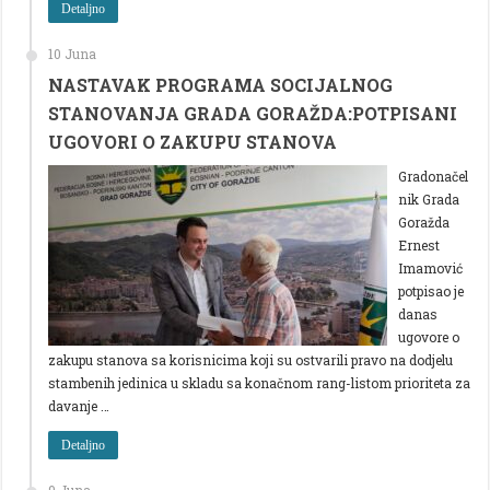
Detaljno
10 Juna
NASTAVAK PROGRAMA SOCIJALNOG
STANOVANJA GRADA GORAŽDA:POTPISANI
UGOVORI O ZAKUPU STANOVA
Gradonačel
nik Grada
Goražda
Ernest
Imamović
potpisao je
danas
ugovore o
zakupu stanova sa korisnicima koji su ostvarili pravo na dodjelu
stambenih jedinica u skladu sa konačnom rang-listom prioriteta za
davanje …
Detaljno
9 Juna