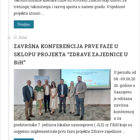
treninge, takmičenja i razvoj sporta u našem gradu. Vrijednost
projekta iznosi …
Detaljno
11 Juna
ZAVRŠNA KONFERENCIJA PRVE FAZE U
SKLOPU PROJEKTA “ZDRAVE ZAJEDNICE U
BiH”
U periodu od
08.-09.06.20
26. godine u
Saarajevu
je održana
završna
konferencij
a za
predstavnike 7. jedinica lokalne samouprave ( JLS) iz FBiH koje su
uspješno implementirale prvu fazu projekta Zdrave zajednice …