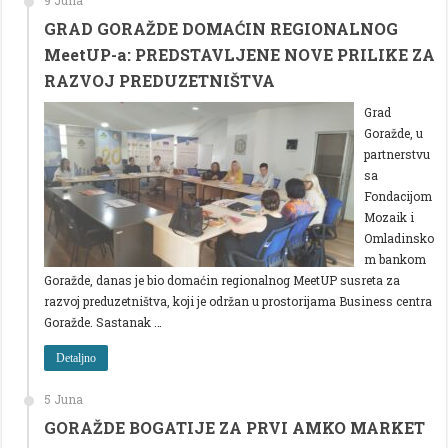
GRAD GORAŽDE DOMAĆIN REGIONALNOG
MeetUP-a: PREDSTAVLJENE NOVE PRILIKE ZA
RAZVOJ PREDUZETNIŠTVA
Grad
Goražde, u
partnerstvu
sa
Fondacijom
Mozaik i
Omladinsko
m bankom
Goražde, danas je bio domaćin regionalnog MeetUP susreta za
razvoj preduzetništva, koji je održan u prostorijama Business centra
Goražde. Sastanak …
Detaljno
5 Juna
GORAŽDE BOGATIJE ZA PRVI AMKO MARKET