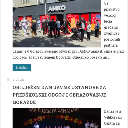
Uz
prisustvo
velikog
broja
građana,
zvanica i
poslovnih
partnera,
danas je u Goraždu svečano otvoren prvi AMKO market, čime je grad
dobio još jedan savremeni trgovački objekat koji će svojim …
Detaljno
3 Juna
OBILJEŽEN DAN JAVNE USTANOVE ZA
PREDŠKOLSKI ODGOJ I OBRAZOVANJE
GORAŽDE
Danas je u
Velikoj sali
Centra za