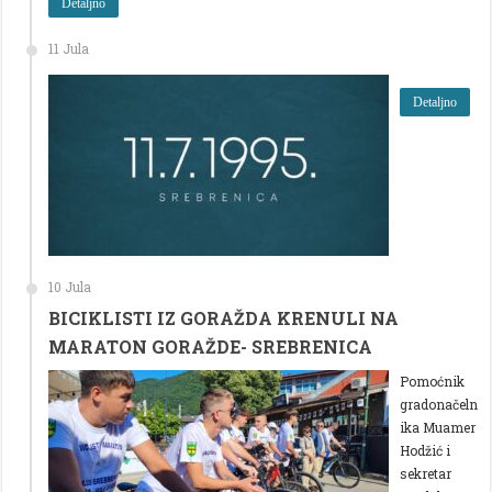
Detaljno
11 Jula
Detaljno
10 Jula
BICIKLISTI IZ GORAŽDA KRENULI NA
MARATON GORAŽDE- SREBRENICA
Pomoćnik
gradonačeln
ika Muamer
Hodžić i
sekretar