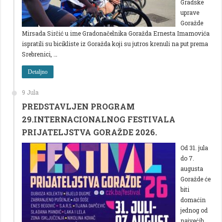
Gradske
uprave
Goražde
Mirsada Sirčić u ime Gradonačelnika Goražda Ernesta Imamovića
ispratili su bicikliste iz Goražda koji su jutros krenuli na put prema
Srebrenici, …
Detaljno
9 Jula
PREDSTAVLJEN PROGRAM
29.INTERNACIONALNOG FESTIVALA
PRIJATELJSTVA GORAŽDE 2026.
Od 31. jula
do 7.
augusta
Goražde će
biti
domaćin
jednog od
najvećih