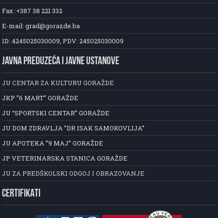
Fax :+387 38 221 332
E-mail: grad@gorazde.ba
ID: 4245025030009, PDV: 245025030009
JAVNA PREDUZEĆA I JAVNE USTANOVE
JU CENTAR ZA KULTURU GORAŽDE
JKP ”6 MART” GORAŽDE
JU “SPORTSKI CENTAR” GORAŽDE
JU DOM ZDRAVLJA ”DR ISAK SAMOKOVLIJA”
JU APOTEKA ”9 MAJ” GORAŽDE
JP VETERINARSKA STANICA GORAŽDE
JU ZA PREDŠKOLSKI ODGOJ I OBRAZOVANJE
CERTIFIKATI