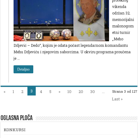
vikenda
održan 32.
memorijalni
malonogom
etni turnir
„Meho
Drljević – Dedo“, kojim je odata počast legendarnom komandantu
Mehu Drljeviću i njegovim saborcima. U okviru programa proučena
je …
Detaljno
3
«
1
2
4
5
»
10
20
30
...
Strana 3 od 127
Last »
OGLASNA PLOČA
KONKURSI