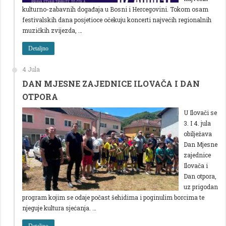
kulturno-zabavnih događaja u Bosni i Hercegovini. Tokom osam
festivalskih dana posjetioce očekuju koncerti najvećih regionalnih
muzičkih zvijezda, …
Detaljno
4 Jula
DAN MJESNE ZAJEDNICE ILOVAČA I DAN
OTPORA
U Ilovači se
3. I 4. jula
obilježava
Dan Mjesne
zajednice
Ilovača i
Dan otpora,
uz prigodan
program kojim se odaje počast šehidima i poginulim borcima te
njeguje kultura sjećanja. …
Detaljno