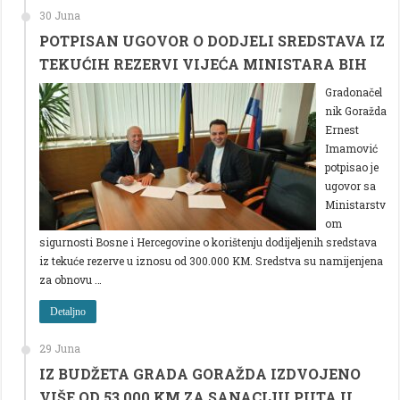
30 Juna
POTPISAN UGOVOR O DODJELI SREDSTAVA IZ
TEKUĆIH REZERVI VIJEĆA MINISTARA BIH
Gradonačel
nik Goražda
Ernest
Imamović
potpisao je
ugovor sa
Ministarstv
om
sigurnosti Bosne i Hercegovine o korištenju dodijeljenih sredstava
iz tekuće rezerve u iznosu od 300.000 KM. Sredstva su namijenjena
za obnovu …
Detaljno
29 Juna
IZ BUDŽETA GRADA GORAŽDA IZDVOJENO
VIŠE OD 53 000 KM ZA SANACIJU PUTA U