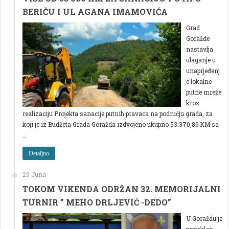
BERIČU I UL AGANA IMAMOVIĆA
Grad
Goražde
nastavlja
ulaganje u
unaprjeđenj
e lokalne
putne mreže
kroz
realizaciju Projekta sanacije putnih pravaca na području grada, za
koji je iz Budžeta Grada Goražda izdvojeno ukupno 53.370,86 KM sa
…
Detaljno
29 Juna
TOKOM VIKENDA ODRŽAN 32. MEMORIJALNI
TURNIR ” MEHO DRLJEVIĆ -DEDO”
U Goraždu je
proteklog