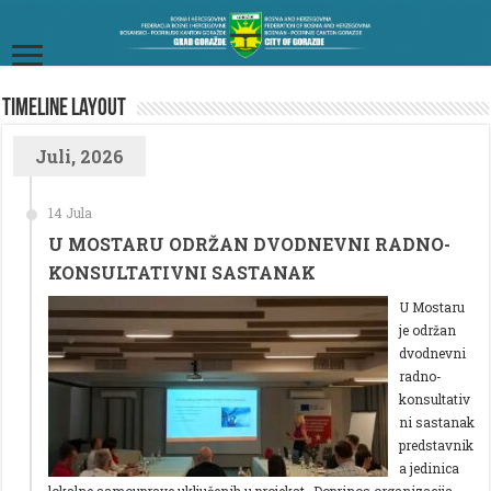
TimeLine Layout
Juli, 2026
14 Jula
U MOSTARU ODRŽAN DVODNEVNI RADNO-
KONSULTATIVNI SASTANAK
U Mostaru
je održan
dvodnevni
radno-
konsultativ
ni sastanak
predstavnik
a jedinica
lokalne samouprave uključenih u projekat „Doprinos organizacija