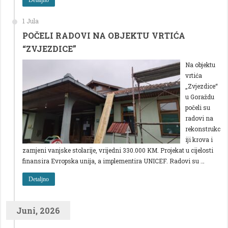
1 Jula
POČELI RADOVI NA OBJEKTU VRTIĆA
“ZVJEZDICE”
Na objektu
vrtića
„Zvjezdice“
u Goraždu
počeli su
radovi na
rekonstrukc
iji krova i
zamjeni vanjske stolarije, vrijedni 330.000 KM. Projekat u cijelosti
finansira Evropska unija, a implementira UNICEF. Radovi su …
Detaljno
Juni, 2026