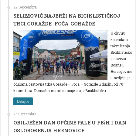
29 Septembra
SELIMOVIĆ NAJBRŽI NA BICIKLISTIČKOJ
TRCI GORAŽDE- FOČA-GORAŽDE
U okviru
kalendara
takmičenja
Biciklističko
g saveza
Bosne i
Hercegovine
u nedjelju je
održana cestovna trka Goražde – Foča – Goražde u dužini od 70
kilometara. Domaćin manifestacije bio je Biciklistički …
Detaljno
26 Septembra
OBILJEŽEN DAN OPĆINE PALE U FBiH I DAN
OSLOBOÐENJA HRENOVICE