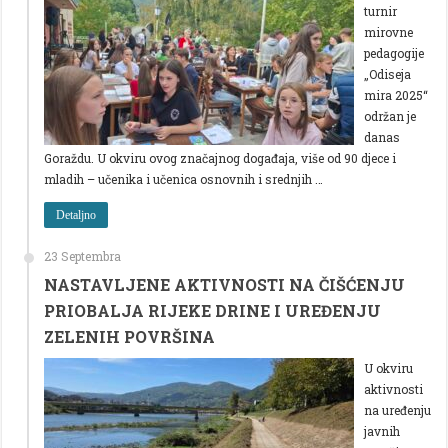
turnir
mirovne
pedagogije
„Odiseja
mira 2025“
održan je
danas
Goraždu. U okviru ovog značajnog događaja, više od 90 djece i
mladih – učenika i učenica osnovnih i srednjih …
Detaljno
23 Septembra
NASTAVLJENE AKTIVNOSTI NA ČIŠĆENJU
PRIOBALJA RIJEKE DRINE I UREĐENJU
ZELENIH POVRŠINA
U okviru
aktivnosti
na uređenju
javnih