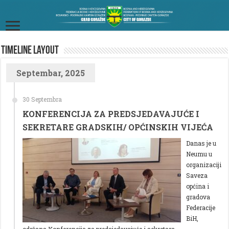
TimeLine Layout
Septembar, 2025
30 Septembra
KONFERENCIJA ZA PREDSJEDAVAJUĆE I
SEKRETARE GRADSKIH/ OPĆINSKIH VIJEĆA
Danas je u
Neumu u
organizaciji
Saveza
općina i
gradova
Federacije
BiH,
održana Konferencija za predsjedavajuće i sekretara