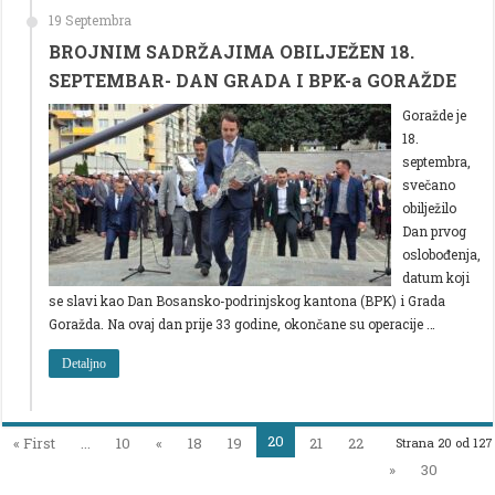
19 Septembra
BROJNIM SADRŽAJIMA OBILJEŽEN 18.
SEPTEMBAR- DAN GRADA I BPK-a GORAŽDE
Goražde je
18.
septembra,
svečano
obilježilo
Dan prvog
oslobođenja,
datum koji
se slavi kao Dan Bosansko-podrinjskog kantona (BPK) i Grada
Goražda. Na ovaj dan prije 33 godine, okončane su operacije …
Detaljno
20
« First
...
10
«
18
19
21
22
Strana 20 od 127
»
30