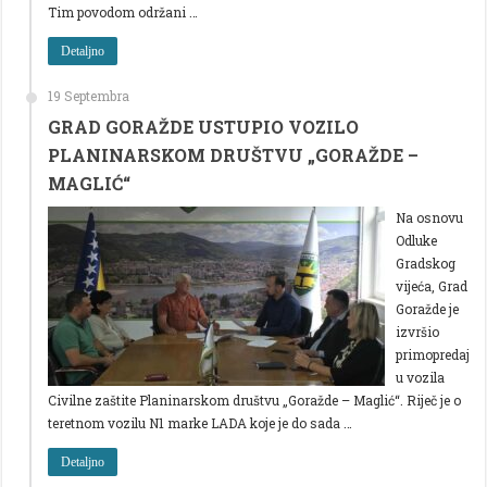
Tim povodom održani …
Detaljno
19 Septembra
GRAD GORAŽDE USTUPIO VOZILO
PLANINARSKOM DRUŠTVU „GORAŽDE –
MAGLIĆ“
Na osnovu
Odluke
Gradskog
vijeća, Grad
Goražde je
izvršio
primopredaj
u vozila
Civilne zaštite Planinarskom društvu „Goražde – Maglić“. Riječ je o
teretnom vozilu N1 marke LADA koje je do sada …
Detaljno