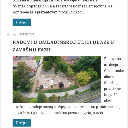
općinskih/gradskih vijeća Federacije Bosne i Hercegovine. Na
Konferenciji je prezentovan model Etičkog …
Detaljno
29 Septembra
RADOVI U OMLADINSKOJ ULICI ULAZE U
ZAVRŠNU FAZU
Radovi na
uređenju
Omladinske
ulice u
Goraždu,
privode se
kraju. U
okviru
projekta izgradnje novog dječijeg parka, uređene su pješačke staze,
ubrzo će biti postavljena moderna javna rasvjeta, a ovih …
Detaljno