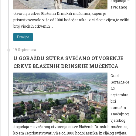
događaja –
svečanog
otvorenja crkve Blaženih Drinskih mučenica, kojem je
prisustvovovalo više od 1000 hodočasnika iz cijelog svijeta,te veliki
broj visokih crkvenih …
Detaljno
19 Septembra
U GORAŽDU SUTRA SVEČANO OTVORENJE
CRKVE BLAŽENIH DRINSKIH MUČENICA
Grad
Goražde će
20.
septembra
biti
domaćin
značajnog
vjerskog
događaja – svečanog otvorenja crkve Blaženih Drinskih mučenica,
kojem će prisustvovati više od 1000 hodočasnika iz cijelog svijeta.