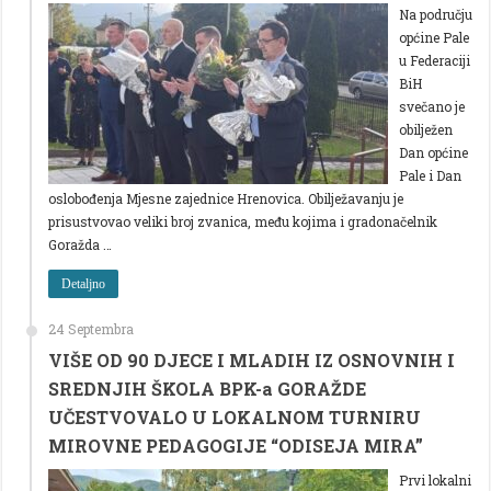
Na području
općine Pale
u Federaciji
BiH
svečano je
obilježen
Dan općine
Pale i Dan
oslobođenja Mjesne zajednice Hrenovica. Obilježavanju je
prisustvovao veliki broj zvanica, među kojima i gradonačelnik
Goražda …
Detaljno
24 Septembra
VIŠE OD 90 DJECE I MLADIH IZ OSNOVNIH I
SREDNJIH ŠKOLA BPK-a GORAŽDE
UČESTVOVALO U LOKALNOM TURNIRU
MIROVNE PEDAGOGIJE “ODISEJA MIRA”
Prvi lokalni