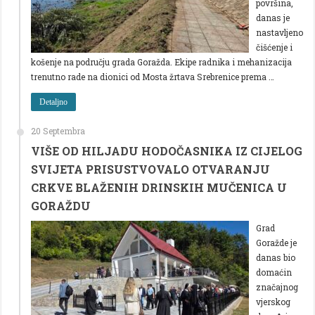
površina,
danas je
nastavljeno
čišćenje i
košenje na području grada Goražda. Ekipe radnika i mehanizacija
trenutno rade na dionici od Mosta žrtava Srebrenice prema …
Detaljno
20 Septembra
VIŠE OD HILJADU HODOČASNIKA IZ CIJELOG
SVIJETA PRISUSTVOVALO OTVARANJU
CRKVE BLAŽENIH DRINSKIH MUČENICA U
GORAŽDU
Grad
Goražde je
danas bio
domaćin
značajnog
vjerskog