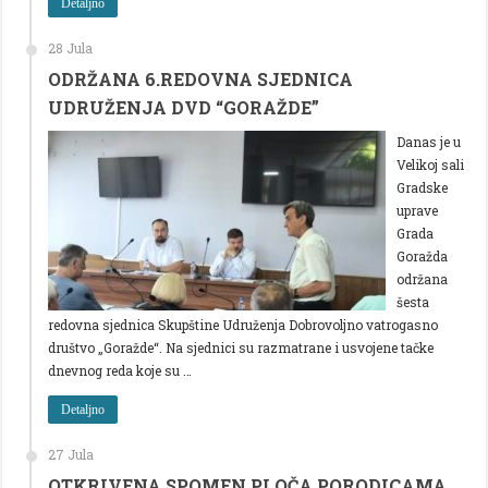
Detaljno
28 Jula
ODRŽANA 6.REDOVNA SJEDNICA
UDRUŽENJA DVD “GORAŽDE”
Danas je u
Velikoj sali
Gradske
uprave
Grada
Goražda
održana
šesta
redovna sjednica Skupštine Udruženja Dobrovoljno vatrogasno
društvo „Goražde“. Na sjednici su razmatrane i usvojene tačke
dnevnog reda koje su …
Detaljno
27 Jula
OTKRIVENA SPOMEN PLOČA PORODICAMA