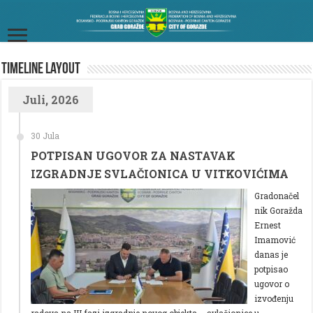
TimeLine Layout
Juli, 2026
30 Jula
POTPISAN UGOVOR ZA NASTAVAK
IZGRADNJE SVLAČIONICA U VITKOVIĆIMA
Gradonačel
nik Goražda
Ernest
Imamović
danas je
potpisao
ugovor o
izvođenju
radova na III fazi izgradnje novog objekta – svlačionice u