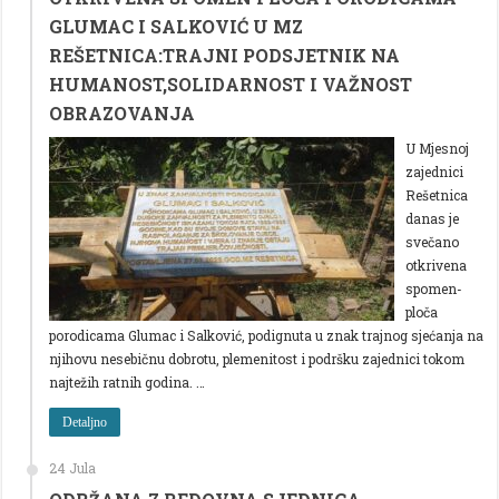
GLUMAC I SALKOVIĆ U MZ
REŠETNICA:TRAJNI PODSJETNIK NA
HUMANOST,SOLIDARNOST I VAŽNOST
OBRAZOVANJA
U Mjesnoj
zajednici
Rešetnica
danas je
svečano
otkrivena
spomen-
ploča
porodicama Glumac i Salković, podignuta u znak trajnog sjećanja na
njihovu nesebičnu dobrotu, plemenitost i podršku zajednici tokom
najtežih ratnih godina. …
Detaljno
24 Jula