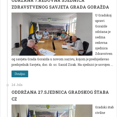
ODRŽANA 7.REDOVNA SJEDNICA
ZDRAVSTVENOG SAVJETA GRADA GORAŽDA
U Gradskoj
upravi
Goražde
održana je
sedma
redovna
sjednica
Zdravstven
og savjeta Grada Goražda u novom sazivu, kojom je predsjedavao
predsjednik Savjeta, doc. dr. sc. Sanid Zirak. Na sjednici je usvojen …
Detaljno
24 Jula
ODDRŽANA 27.SJEDNICA GRADSKOG ŠTABA
CZ
Gradski štab
civilne