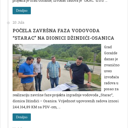
projekta je Grad Goražde, izvođač radova je “OKAC” d.o.o. …
Detaljno
20 Jula
POČELA ZAVRŠNA FAZA VODOVODA
“STARAC” NA DIONICI DŽINDIĆI-OSANICA
Grad
Goražde
danas je
zvanično
uveo
izvođača
radova u
posao za
realizaciju završne faze projekta izgradnje vodovoda „Starac“,
dionica Džindići – Osanica. Vrijednost ugovorenih radova iznosi
244.164,89 KM sa PDV-om, …
Detaljno