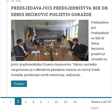
18 Jula
PREDSJEDAVAJUĆI PREDSJEDNIŠTVA BIH DR.
DENIS BEĆIROVIĆ POSJETIO GORAŽDE
Predsjedava
jući
Predsjedništ
va BiH dr.
Denis
Bećirović
posjetio je
Goražde na
poziv gradonačelnika Ernesta Imamovića. Tokom sastanka
razgovarano je o aktuelnim pitanjima važnim za razvoj Grada
Goražda, privlačenju novih investicija, realizaciji …
Detaljno
2
«
1
3
4
5
»
10
20
30
...
Strana 2 od 127
Last »