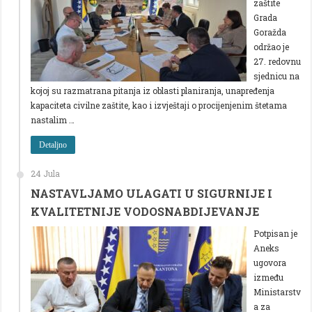
zaštite
Grada
Goražda
održao je
27. redovnu
sjednicu na
kojoj su razmatrana pitanja iz oblasti planiranja, unapređenja
kapaciteta civilne zaštite, kao i izvještaji o procijenjenim štetama
nastalim …
Detaljno
24 Jula
NASTAVLJAMO ULAGATI U SIGURNIJE I
KVALITETNIJE VODOSNABDIJEVANJE
Potpisan je
Aneks
ugovora
između
Ministarstv
a za