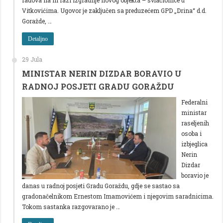
Vitkovićima. Ugovor je zaključen sa preduzećem GPD „Drina“ d.d.
Goražde, …
Detaljno
29 Jula
MINISTAR NERIN DIZDAR BORAVIO U
RADNOJ POSJETI GRADU GORAŽDU
Federalni
ministar
raseljenih
osoba i
izbjeglica
Nerin
Dizdar
boravio je
danas u radnoj posjeti Gradu Goraždu, gdje se sastao sa
gradonačelnikom Ernestom Imamovićem i njegovim saradnicima.
Tokom sastanka razgovarano je …