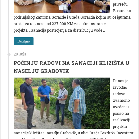
privredu
Bosansko-
podrinjskog kantona Goražde i Grada Goražda kojim su osigurana
sredstva u iznosu od 227.000 KM za sufinansiranje
projekta: „Sanacija postrojenja za distribuciju vode …
Detaljno
20 Jula
POČINJU RADOVI NA SANACIJI KLIZIŠTA U
NASELJU GRABOVIK
Danas je
izvođač
radova
zvanično
uveden u
posao na
realizaciji
projekta
sanacije klizišta u naselju Grabovik, u ulici Braće Bezdrob. Investitor