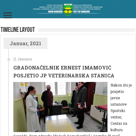
TimeLine Layout
Januar, 2021
11 Januara
GRADONAČELNIK ERNEST IMAMOVIĆ
POSJETIO JP VETERINARSKA STANICA
Nakon što je
posjetio
javne
ustanove
Sportski
centar,
Centar za
kulturu
Goražde, Dom zdravlja ‘’dr.Isak Samakovlija’’ i Apoteka ‘’9.maj’’