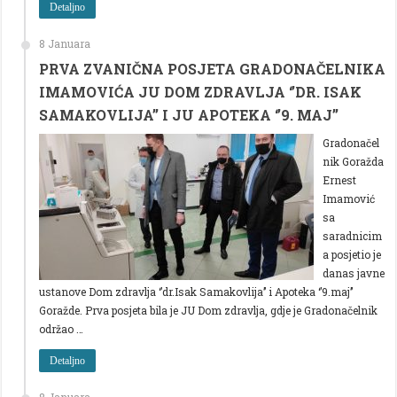
Detaljno
8 Januara
PRVA ZVANIČNA POSJETA GRADONAČELNIKA
IMAMOVIĆA JU DOM ZDRAVLJA ‘’DR. ISAK
SAMAKOVLIJA’’ I JU APOTEKA ‘’9. MAJ’’
Gradonačel
nik Goražda
Ernest
Imamović
sa
saradnicim
a posjetio je
danas javne
ustanove Dom zdravlja ‘’dr.Isak Samakovlija’’ i Apoteka ‘’9.maj’’
Goražde. Prva posjeta bila je JU Dom zdravlja, gdje je Gradonačelnik
održao …
Detaljno
8 Januara