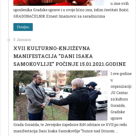
u ime svih
uposlenika Gradske uprave i u svoje lično ime, želim čestitati Božić.
GRADONAČELNIK Ernest Imamović sa saradnicima
Detaljno
5 Januara
XVII KULTURNO-KNJIŽEVNA
MANIFESTACIJA ”DANI ISAKA
SAMOKOVLIJE” POČINJE 15.01.2021.GODINE
I ove godine
u
organizaciji
JU Centar
za kulturu
Goražde,
Gradske
uprave
Grada Goražda, te Jevrejske zajednice BiH održaće se XVII po redu
manifestacija Dani Isaka Samokovlije ”Sunce nad Drinom …