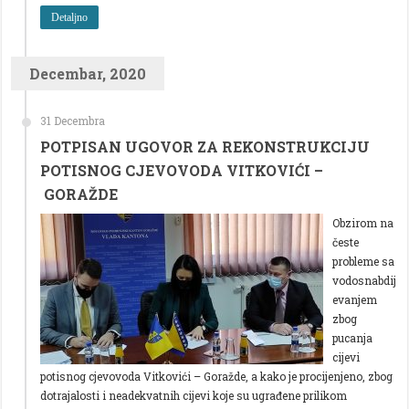
Detaljno
Decembar, 2020
31 Decembra
POTPISAN UGOVOR ZA REKONSTRUKCIJU
POTISNOG CJEVOVODA VITKOVIĆI –
GORAŽDE
Obzirom na
česte
probleme sa
vodosnabdij
evanjem
zbog
pucanja
cijevi
potisnog cjevovoda Vitkovići – Goražde, a kako je procijenjeno, zbog
dotrajalosti i neadekvatnih cijevi koje su ugrađene prilikom