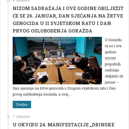
NIZOM SADRAŽAJA I OVE GODINE OBILJEŽIT
ĆE SE 26. JANUAR, DAN SJEĆANJA NA ŽRTVE
GENOCIDA U II SVJETSKOM RATU I DAN
PRVOG OSLOBOĐENJA GORAŽDA
U Goraždu
će se i ove
godine
nizom
prigodnih
sadržaja
obilježiti 26.
januar –
Dan sjećanja na žrtve genocida u Drugom svjetskom ratu i Dan
prvog oslobođenja Goražda, a ovaj …
Detaljno
7 Januara
U OKVIRU 24. MANIFESTACIJE „DRINSKE