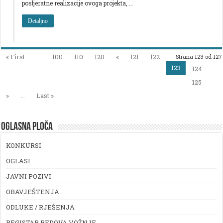
posljeratne realizacije ovoga projekta, …
Detaljno
« First
...
100
110
120
«
121
122
Strana 123 od 127
123
124
125
»
...
Last »
OGLASNA PLOČA
KONKURSI
OGLASI
JAVNI POZIVI
OBAVJEŠTENJA
ODLUKE / RJEŠENJA
REGISTAR REDOVA VOŽNJE