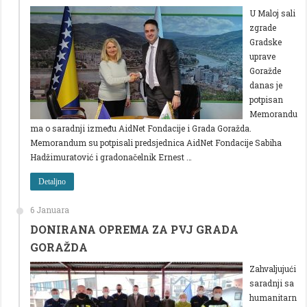
U Maloj sali
zgrade
Gradske
uprave
Goražde
danas je
potpisan
Memorandu
ma o saradnji između AidNet Fondacije i Grada Goražda.
Memorandum su potpisali predsjednica AidNet Fondacije Sabiha
Hadžimuratović i gradonačelnik Ernest …
Detaljno
6 Januara
DONIRANA OPREMA ZA PVJ GRADA
GORAŽDA
Zahvaljujući
saradnji sa
humanitarn