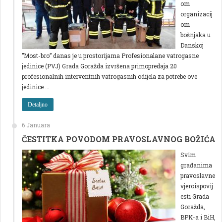
om
organizacij
om
bošnjaka u
Danskoj
”Most-bro” danas je u prostorijama Profesionalane vatrogasne
jedinice (PVJ) Grada Goražda izvršena primopredaja 20
profesionalnih interventnih vatrogasnih odijela za potrebe ove
jedinice …
Detaljno
6 Januara
ČESTITKA POVODOM PRAVOSLAVNOG BOŽIĆA
Svim
građanima
pravoslavne
vjeroispovij
esti Grada
Goražda,
BPK-a i BiH,