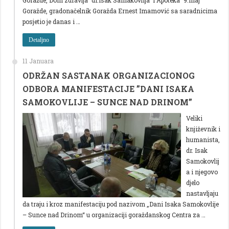
Goražde, gradonačelnik Goražda Ernest Imamović sa saradnicima
posjetio je danas i …
Detaljno
11 Januara
ODRŽAN SASTANAK ORGANIZACIONOG
ODBORA MANIFESTACIJE ”DANI ISAKA
SAMOKOVLIJE – SUNCE NAD DRINOM”
Veliki
književnik i
humanista,
dr. Isak
Samokovlij
a i njegovo
djelo
nastavljaju
da traju i kroz manifestaciju pod nazivom „Dani Isaka Samokovlije
– Sunce nad Drinom“ u organizaciji goraždanskog Centra za …