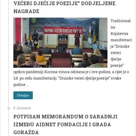
VEČERI DJEČIJE POEZIJE“ DODJELJENE
NAGRADE
Tradicional
na
Književna
manifestaci
ja ”Drinske
večeri
dječije
poezije”
uprkos pandemiji Korona virusa održana je i ove godine, a riječ je o
24. po redu manifestaciji. ”Drinske večeri dječije poezije” svake
godine …
Detaljno
6 Januara
POTPISAN MEMORANDUM O SARADNJI
IZMEĐU AIDNET FONDACIJE I GRADA
GORAŽDA