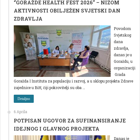
‘’GORAŽDE HEALTH FEST 2026’’ – NIZOM
AKTIVNOSTI OBILJEŽEN SVJETSKI DAN
ZDRAVLJA
Povodom
Svjetskog
dana
zdravlja,
danas je u
Goraždu, u
organizaciji
Grada
Goražda I Instituta za populaciju i razvoj, a u sklopu projekta Zdrave
zajednice u BiH, čiji pokrovitelji su oba …
Detaljno
6 Aprila
POTPISAN UGOVOR ZA SUFINANSIRANJE
IDEJNOG I GLAVNOG PROJEKTA
Danas je