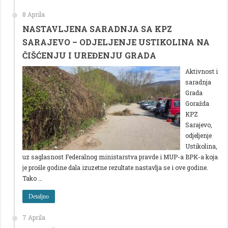
8 Aprila
NASTAVLJENA SARADNJA SA KPZ
SARAJEVO – ODJELJENJE USTIKOLINA NA
ČIŠĆENJU I UREĐENJU GRADA
Aktivnost i
saradnja
Grada
Goražda
KPZ
Sarajevo,
odjeljenje
Ustikolina,
uz saglasnost Federalnog ministarstva pravde i MUP-a BPK-a koja
je prošle godine dala izuzetne rezultate nastavlja se i ove godine.
Tako …
Detaljno
7 Aprila