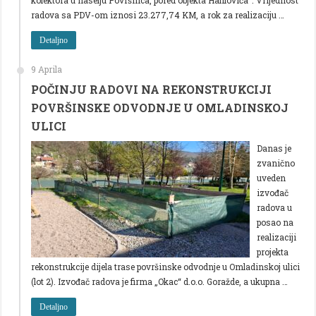
radova sa PDV-om iznosi 23.277,74 KM, a rok za realizaciju …
Detaljno
9 Aprila
POČINJU RADOVI NA REKONSTRUKCIJI
POVRŠINSKE ODVODNJE U OMLADINSKOJ
ULICI
Danas je
zvanično
uveden
izvođač
radova u
posao na
realizaciji
projekta
rekonstrukcije dijela trase površinske odvodnje u Omladinskoj ulici
(lot 2). Izvođač radova je firma „Okac“ d.o.o. Goražde, a ukupna …
Detaljno