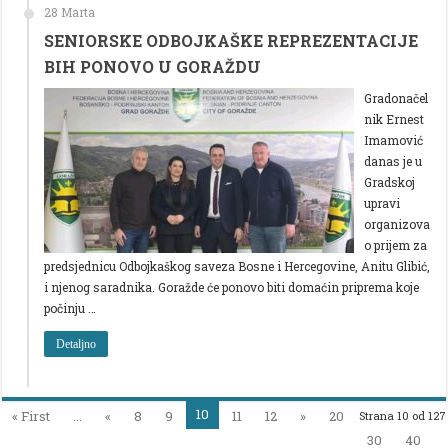
28 Marta
SENIORSKE ODBOJKAŠKE REPREZENTACIJE
BIH PONOVO U GORAŽDU
Gradonačel
nik Ernest
Imamović
danas je u
Gradskoj
upravi
organizova
o prijem za
predsjednicu Odbojkaškog saveza Bosne i Hercegovine, Anitu Glibić,
i njenog saradnika. Goražde će ponovo biti domaćin priprema koje
počinju …
Detaljno
10
« First
...
«
8
9
11
12
»
20
Strana 10 od 127
30
40