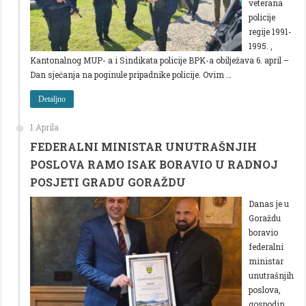
veterana
policije
regije 1991-
1995. ,
Kantonalnog MUP- a i Sindikata policije BPK-a obilježava 6. april –
Dan sjećanja na poginule pripadnike policije. Ovim …
Detaljno
1 Aprila
FEDERALNI MINISTAR UNUTRAŠNJIH
POSLOVA RAMO ISAK BORAVIO U RADNOJ
POSJETI GRADU GORAŽDU
Danas je u
Goraždu
boravio
federalni
ministar
unutrašnjih
poslova,
gospodin