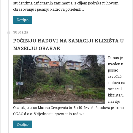
studentima deficitarnih zanimanja, s ciljem podrške njihovom
obrazovanju i jačanju каdrоvа potrebnih …
Detaljno
30 Marta
POČINJU RADOVI NA SANACIJI KLIZIŠTA U
NASELJU OBARAK
Danas je
uveden u
posao
izvođač
radova na
sanaciji
klizišta u
naselju
Obarak, u ulici Murisa Živojevića br. 8 i 10. Izvođač radova je firma
OKAC d.o.o. Vrijednost ugovorenih radova …
Detaljno