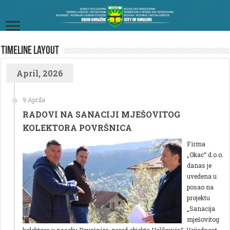
TimeLine Layout
April, 2026
9 Aprila
RADOVI NA SANACIJI MJEŠOVITOG
KOLEKTORA POVRŠNICA
Firma
„Okac“ d.o.o.
danas je
uvedena u
posao na
projektu
„Sanacija
mješovitog
kolektora u naselju Površnica, pored objekta Halilovića“. Vrijednost