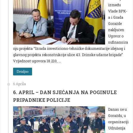
između
Vlade BPK-
a i Grada
Goražde
zaključen
Ugovor o
sufinansira
nju projekta “Izrada investiciono-tehničke dokumentacije idejnog i
glavnog projekta rekonstrukcije ulice 43. Drinske udarne brigade”
Vrijednost ugovora 18.210, …
Detaljno
6 Aprila
6. APRIL – DAN SJEĆANJA NA POGINULE
PRIPADNIKE POLICIJE
Danas se u
Goraždu, u
organizaciji
Udruženja