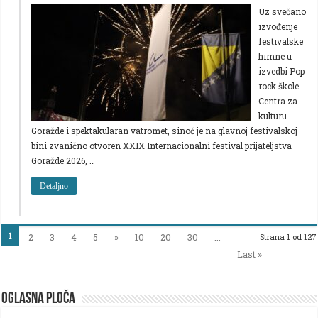
Uz svečano
izvođenje
festivalske
himne u
izvedbi Pop-
rock škole
Centra za
kulturu
Goražde i spektakularan vatromet, sinoć je na glavnoj festivalskoj
bini zvanično otvoren XXIX Internacionalni festival prijateljstva
Goražde 2026, …
Detaljno
1
2
3
4
5
»
10
20
30
...
Strana 1 od 127
Last »
OGLASNA PLOČA