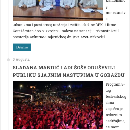
Kantonalno
g
ministarstv
a
urbanizma i prostornog uređenja i zaštitu okoline BPK- i firme
Goraždestan doo o izvođenju radova na sanaciji i rekonstrukciji
prostorija Kulturno-umjetničkog društva Azot-Vitkovići. …
Detaljno
5 Augusta
SLAĐANA MANDIĆ I ADI ŠOŠE ODUŠEVILI
PUBLIKU SJAJNIM NASTUPIMA U GORAŽDU
Program 5-
tog
festivalskog
dana
započeo je
redovnim
sadržajima,
sajmom