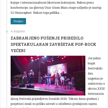
knjige i internacionalnom likovnom kolonijom. Nakon press
konferencije, na glavnoj Unis Ginex Main stage uslijedio je nastup
DJ Hamzaplast. Nakon toga publika …
Detaljno
4 Augusta
ZABRANJENO PUŠENJE PRIREDILO
SPEKTAKULARAN ZAVRŠETAK POP-ROCK
VEČERI
Još jedan
bogat
festivalski
dan
uspješno je
realizovan u
okviru XXIX
Internacion
alnog festivala prijateljstva Goražde 2026. Tokom dana građani i
posjetioci imali su priliku uživati u izložbeno-prodajnom sajmu