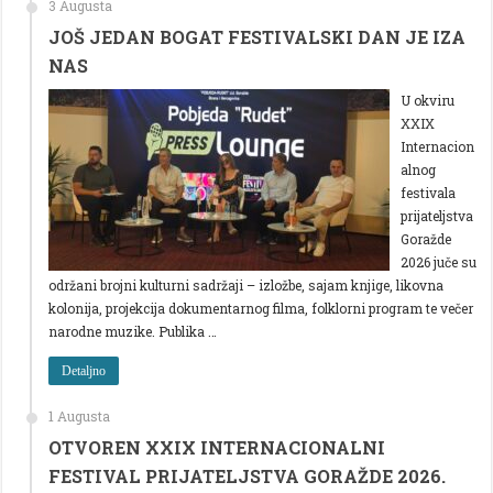
3 Augusta
JOŠ JEDAN BOGAT FESTIVALSKI DAN JE IZA
NAS
U okviru
XXIX
Internacion
alnog
festivala
prijateljstva
Goražde
2026 juče su
održani brojni kulturni sadržaji – izložbe, sajam knjige, likovna
kolonija, projekcija dokumentarnog filma, folklorni program te večer
narodne muzike. Publika …
Detaljno
1 Augusta
OTVOREN XXIX INTERNACIONALNI
FESTIVAL PRIJATELJSTVA GORAŽDE 2026.