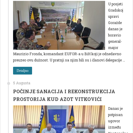
U posjeti
Gradskoj
upravi
Goražde
danas je
boravio
general-
major
Maurizio Fronda, komandant EUFOR-a u BiH koji je odnedavno
preuzeo ovu dužnost. U pratnji sa njim bili su i članovi delegacije …
Detaljno
5 Augusta
POČINJE SANACIJA I REKONSTRUKCIJA
PROSTORIJA KUD AZOT VITKOVIĆI
Danas je
potpisan
ugovor
između