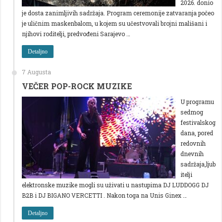
2026. donio
je dosta zanimljivih sadržaja. Program ceremonije zatvaranja počeo
je uličnim maskenbalom, u kojem su učestvovali brojni mališani i
njihovi roditelji, predvođeni Sarajevo …
Detaljno
7 Augusta
VEČER POP-ROCK MUZIKE
U programu
sedmog
festivalskog
dana, pored
redovnih
dnevnih
sadržaja,ljub
itelji
elektronske muzike mogli su uživati u nastupima DJ LUDDOGG DJ
B2B i DJ BIGANO VERCETTI . Nakon toga na Unis Ginex …
Detaljno