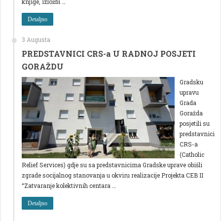
knjige, izložbi …
Detaljno
3 Augusta
PREDSTAVNICI CRS-a U RADNOJ POSJETI
GORAŽDU
Gradsku
upravu
Grada
Goražda
posjetili su
predstavnici
CRS-a
(Catholic
Relief Services) gdje su sa predstavnicima Gradske uprave obišli
zgrade socijalnog stanovanja u okviru realizacije Projekta CEB II
“Zatvaranje kolektivnih centara …
Detaljno