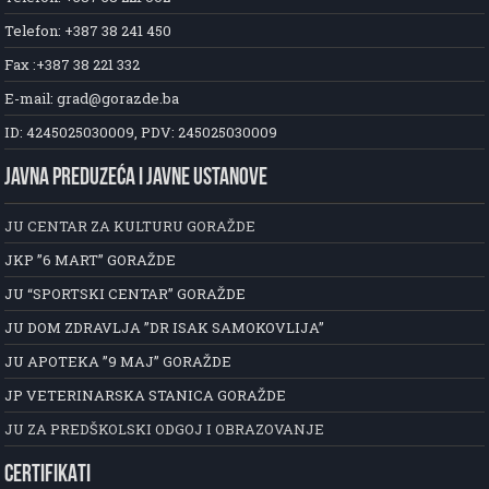
Telefon: +387 38 241 450
Fax :+387 38 221 332
E-mail: grad@gorazde.ba
ID: 4245025030009, PDV: 245025030009
JAVNA PREDUZEĆA I JAVNE USTANOVE
JU CENTAR ZA KULTURU GORAŽDE
JKP ”6 MART” GORAŽDE
JU “SPORTSKI CENTAR” GORAŽDE
JU DOM ZDRAVLJA ”DR ISAK SAMOKOVLIJA”
JU APOTEKA ”9 MAJ” GORAŽDE
JP VETERINARSKA STANICA GORAŽDE
JU ZA PREDŠKOLSKI ODGOJ I OBRAZOVANJE
CERTIFIKATI