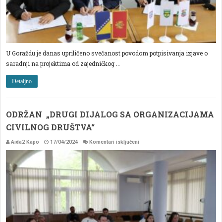
U Goraždu je danas upriličeno svečanost povodom potpisivanja izjave o
saradnji na projektima od zajedničkog …
Detaljno
ODRŽAN „DRUGI DIJALOG SA ORGANIZACIJAMA
CIVILNOG DRUŠTVA“
za
Aida2 Kapo
17/04/2024
Komentari isključeni
ODRŽAN
„DRUGI
DIJALOG
SA
ORGANIZACIJAMA
CIVILNOG
DRUŠTVA“