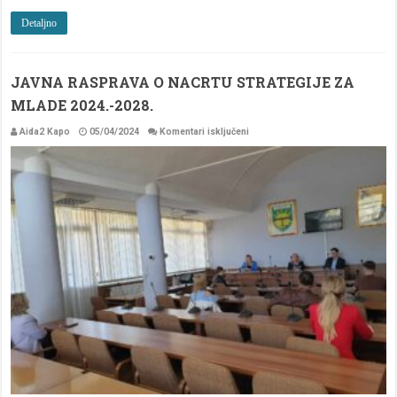
Detaljno
JAVNA RASPRAVA O NACRTU STRATEGIJE ZA
MLADE 2024.-2028.
za
Aida2 Kapo
05/04/2024
Komentari isključeni
JAVNA
RASPRAVA
O
NACRTU
STRATEGIJE
ZA
MLADE
2024.-2028.