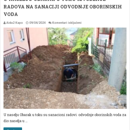
RADOVA NA SANACIJI ODVODNJE OBORINSKIH
VODA
za
Aida2 Kapo
09/04/2024
Komentari isključeni
U
NASELJU
OBARAK
U
TOKU
IZVOĐENJE
RADOVA
NA
SANACIJI
ODVODNJE
OBORINSKIH
VODA
U naselju Obarak u toku su sanacioni radovi odvodnje oborinskih voda za
dio naselja u …