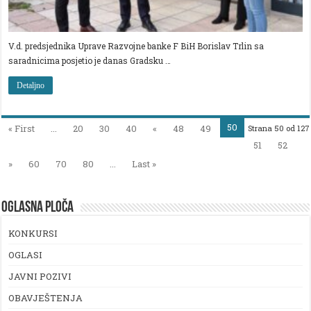
V.d. predsjednika Uprave Razvojne banke F BiH Borislav Trlin sa
saradnicima posjetio je danas Gradsku …
Detaljno
50
« First
...
20
30
40
«
48
49
Strana 50 od 127
51
52
»
60
70
80
...
Last »
OGLASNA PLOČA
KONKURSI
OGLASI
JAVNI POZIVI
OBAVJEŠTENJA