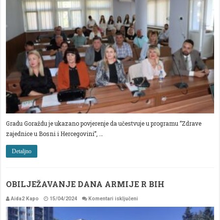
ZAJEDNICE
U
BIH”
Gradu Goraždu je ukazano povjerenje da učestvuje u programu ”Zdrave
zajednice u Bosni i Hercegovini”, …
Detaljno
OBILJEŽAVANJE DANA ARMIJE R BIH
za
Aida2 Kapo
15/04/2024
Komentari isključeni
OBILJEŽAVANJE
DANA
ARMIJE