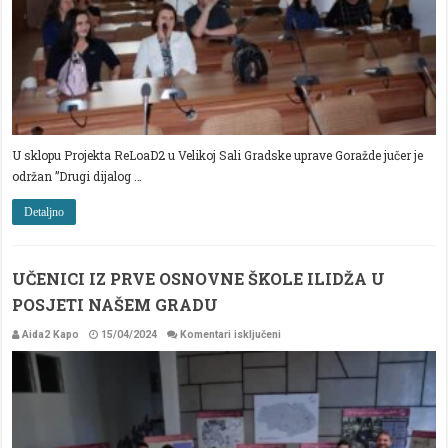
U sklopu Projekta ReLoaD2 u Velikoj Sali Gradske uprave Goražde jučer je
održan ”Drugi dijalog …
Detaljno
UČENICI IZ PRVE OSNOVNE ŠKOLE ILIDŽA U
POSJETI NAŠEM GRADU
za
Aida2 Kapo
15/04/2024
Komentari isključeni
UČENICI
IZ
PRVE
OSNOVNE
ŠKOLE
ILIDŽA
U
POSJETI