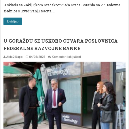
U skladu sa Zaključkom Gradskog vijeća Grada Goražda sa 27. redovne
sjednice o utvrđivanju Nacrta …
Detaljno
U GORAŽDU SE USKORO OTVARA POSLOVNICA
FEDERALNE RAZVOJNE BANKE
za
Aida2 Kapo
04/04/2024
Komentari isključeni
U
GORAŽDU
SE
USKORO
OTVARA
POSLOVNICA
FEDERALNE
RAZVOJNE
BANKE