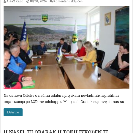
za
Aida2 Kapo
09/04/2024
Komentari isključeni
POTPISANI
UGOVORI
ZA
FINANSIRANJE
PROJEKATA
ZA
SPORT,UDRUŽENJA
I
MLADE
Na osnovu Odluke o načinu odabira projekata nevladinih/neprofitnih
organizacija po LOD metodologiji u Maloj sali Gradske uprave, danas su …
Detaljno
U NASELJU OBARAK U TOKU IZVOĐENJE