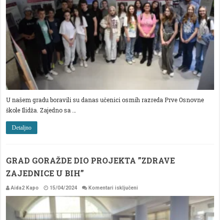
NAŠEM
GRADU
U našem gradu boravili su danas učenici osmih razreda Prve Osnovne
škole Ilidža. Zajedno sa …
Detaljno
GRAD GORAŽDE DIO PROJEKTA ”ZDRAVE
ZAJEDNICE U BIH”
za
Aida2 Kapo
15/04/2024
Komentari isključeni
GRAD
GORAŽDE
DIO
PROJEKTA
”ZDRAVE