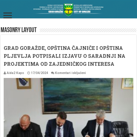
Masonry Layout
GRAD GORAŽDE, OPŠTINA ČAJNIČE I OPŠTINA
PLJEVLJA POTPISALI IZJAVU O SARADNJI NA
PROJEKTIMA OD ZAJEDNIČKOG INTERESA
za
Aida2 Kapo
17/04/2024
Komentari isključeni
GRAD
GORAŽDE,
OPŠTINA
ČAJNIČE
I
OPŠTINA
PLJEVLJA
POTPISALI
IZJAVU
O
SARADNJI
NA
PROJEKTIMA
OD
ZAJEDNIČKOG
INTERESA