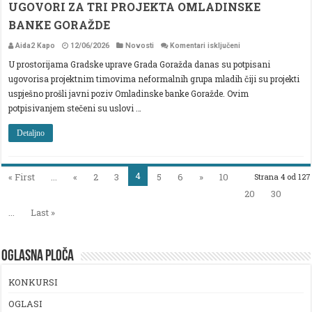
UGOVORI ZA TRI PROJEKTA OMLADINSKE
BANKE GORAŽDE
za
Aida2 Kapo
12/06/2026
Novosti
Komentari isključeni
U
U prostorijama Gradske uprave Grada Goražda danas su potpisani
GRADSKOJ
UPRAVI
ugovorisa projektnim timovima neformalnih grupa mladih čiji su projekti
GORAŽDE
POTPISANI
uspješno prošli javni poziv Omladinske banke Goražde. Ovim
UGOVORI
potpisivanjem stečeni su uslovi …
ZA
TRI
PROJEKTA
Detaljno
OMLADINSKE
BANKE
GORAŽDE
4
« First
...
«
2
3
5
6
»
10
Strana 4 od 127
20
30
...
Last »
OGLASNA PLOČA
KONKURSI
OGLASI