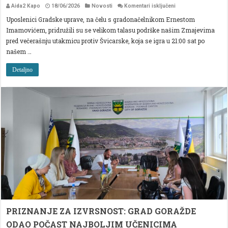
za
Aida2 Kapo
18/06/2026
Novosti
Komentari isključeni
GORAŽDE
Uposlenici Gradske uprave, na čelu s gradonačelnikom Ernestom
UZ
ZMAJEVE:
Imamovićem, pridružili su se velikom talasu podrške našim Zmajevima
PORUKA
PONOSA
pred večerašnju utakmicu protiv Švicarske, koja se igra u 21:00 sat po
I
našem …
PODRŠKE
PRED
DUEL
Detaljno
SA
ŠVICARSKOM
PRIZNANJE ZA IZVRSNOST: GRAD GORAŽDE
ODAO POČAST NAJBOLJIM UČENICIMA