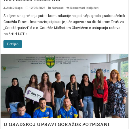
za
Aida2 Kapo
12/06/2026
Novosti
Komentari isključeni
SANACIJA
S ciljem unapređenja putne komunikacije na području grada gradonačelnik
LOKALNIH
PUTEVA
Goražda Ernest Imamović potpisao je juče ugovore sa direktorom Društva
U
GORAŽDU:
„Goraždeputevi“ d.o.o. Goražde Midhatom Okovićem o ustupanju radova
IZDVOJENO
na četiri LOT-a …
113.609
KM
Detaljno
U GRADSKOJ UPRAVI GORAŽDE POTPISANI