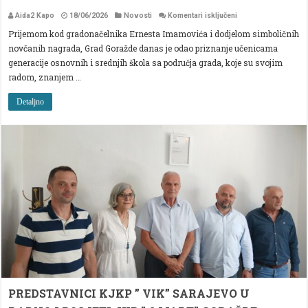
za
Aida2 Kapo
18/06/2026
Novosti
Komentari isključeni
PRIZNANJE
Prijemom kod gradonačelnika Ernesta Imamovića i dodjelom simboličnih
ZA
IZVRSNOST:
novčanih nagrada, Grad Goražde danas je odao priznanje učenicama
GRAD
GORAŽDE
generacije osnovnih i srednjih škola sa područja grada, koje su svojim
ODAO
radom, znanjem …
POČAST
NAJBOLJIM
UČENICIMA
Detaljno
PREDSTAVNICI KJKP ” VIK” SARAJEVO U