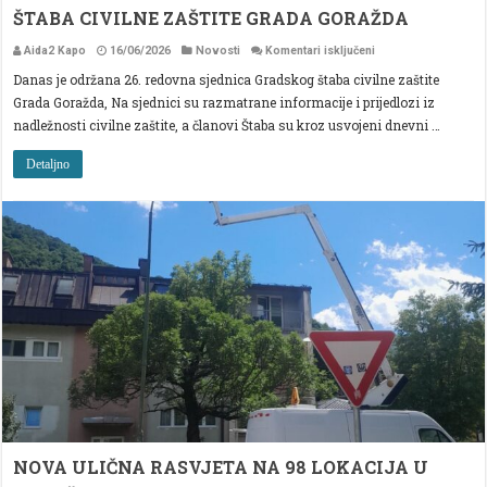
ŠTABA CIVILNE ZAŠTITE GRADA GORAŽDA
za
Aida2 Kapo
16/06/2026
Novosti
Komentari isključeni
ODRŽANA
Danas je održana 26. redovna sjednica Gradskog štaba civilne zaštite
26.
REDOVNA
Grada Goražda, Na sjednici su razmatrane informacije i prijedlozi iz
SJEDNICA
GRADSKOG
nadležnosti civilne zaštite, a članovi Štaba su kroz usvojeni dnevni …
ŠTABA
CIVILNE
ZAŠTITE
Detaljno
GRADA
GORAŽDA
NOVA ULIČNA RASVJETA NA 98 LOKACIJA U