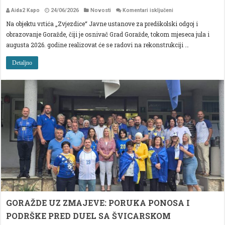
za
Aida2 Kapo
24/06/2026
Novosti
Komentari isključeni
POČINJU
Na objektu vrtića „Zvjezdice“ Javne ustanove za predškolski odgoj i
RADOVI
NA
obrazovanje Goražde, čiji je osnivač Grad Goražde, tokom mjeseca jula i
OBJEKTU
VRTIĆA
augusta 2026. godine realizovat će se radovi na rekonstrukciji …
“ZVJEZDICE”
U
GORAŽDU
Detaljno
GORAŽDE UZ ZMAJEVE: PORUKA PONOSA I
PODRŠKE PRED DUEL SA ŠVICARSKOM