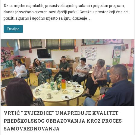
OTVOREN
Uz osmijehe najmlađih, prisustvo brojnih građana i prigodan program,
NOVI
DJEČIJI
danas je svečano otvoren novi dječiji park u Goraždu, prostor koji će djeci
PARK
U
pružiti sigurno i ugodno mjesto za igru, druženje …
GORAŽDU:
MJESTO
IGRE,
Detaljno
DRUŽENJA
I
LIJEPIH
USPOMENA
ZA
NAJMLAĐE
VRTIĆ ” ZVJEZDICE” UNAPREĐUJE KVALITET
PREDŠKOLSKOG OBRAZOVANJA KROZ PROCES
SAMOVREDNOVANJA