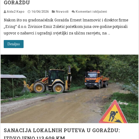
GORAŽDU
za
Aida2 Kapo
16/06/2026
Novosti
Komentari isključeni
NOVA
Nakon što su gradonačelnik Goražda Ernest Imamović i direktor firme
ULIČNA
RASVJETA
„Ering“ d.o.o. Živinice Emir Zoletić početkom juna ove godine potpisali
NA
98
ugovor o nabavci i ugradnji svjetiljki za uličnu rasvjetu, na …
LOKACIJA
U
GORAŽDU
Detaljno
SANACIJA LOKALNIH PUTEVA U GORAŽDU:
IZDVOJENO 113.609 KM