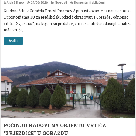
za
Aida2 Kapo
24/06/2026
Novosti
Komentari isključeni
VRTIĆ
Gradonačelnik Goražda Ernest Imamović prisustvovao je danas sastanku
”
ZVJEZDICE”
u prostorijama JU za predškolski odgoj i obrazovanje Goražde , odnonso
UNAPREĐUJE
KVALITET
vrtića „Zvjezdice“, na kojem su predstavljeni rezultati dosadašnjih analiza
PREDŠKOLSKOG
rada vrtića, …
OBRAZOVANJA
KROZ
PROCES
Detaljno
SAMOVREDNOVAN
POČINJU RADOVI NA OBJEKTU VRTIĆA
“ZVJEZDICE” U GORAŽDU