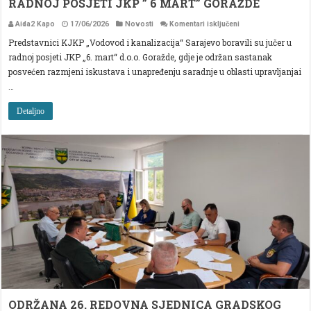
RADNOJ POSJETI JKP ” 6 MART” GORAŽDE
za
Aida2 Kapo
17/06/2026
Novosti
Komentari isključeni
PREDSTAVNICI
Predstavnici KJKP „Vodovod i kanalizacija“ Sarajevo boravili su jučer u
KJKP
”
radnoj posjeti JKP „6. mart“ d.o.o. Goražde, gdje je održan sastanak
VIK”
SARAJEVO
posvećen razmjeni iskustava i unapređenju saradnje u oblasti upravljanjai
U
…
RADNOJ
POSJETI
JKP
Detaljno
”
6
MART”
GORAŽDE
ODRŽANA 26. REDOVNA SJEDNICA GRADSKOG