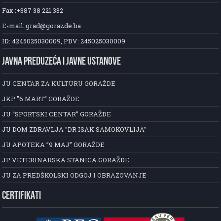
Fax :+387 38 221 332
E-mail: grad@gorazde.ba
ID: 4245025030009, PDV: 245025030009
JAVNA PREDUZEĆA I JAVNE USTANOVE
JU CENTAR ZA KULTURU GORAŽDE
JKP ”6 MART” GORAŽDE
JU “SPORTSKI CENTAR” GORAŽDE
JU DOM ZDRAVLJA ”DR ISAK SAMOKOVLIJA”
JU APOTEKA ”9 MAJ” GORAŽDE
JP VETERINARSKA STANICA GORAŽDE
JU ZA PREDŠKOLSKI ODGOJ I OBRAZOVANJE
CERTIFIKATI