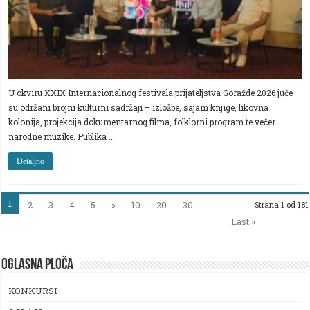
U okviru XXIX Internacionalnog festivala prijateljstva Goražde 2026 juče
su održani brojni kulturni sadržaji – izložbe, sajam knjige, likovna
kolonija, projekcija dokumentarnog filma, folklorni program te večer
narodne muzike. Publika …
Detaljno
1
2
3
4
5
»
10
20
30
...
Strana 1 od 181
Last »
OGLASNA PLOČA
KONKURSI