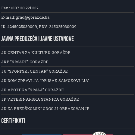
Fax :+387 38 221 332
E-mail: grad@gorazde.ba
ID: 4245025030009, PDV: 245025030009
JAVNA PREDUZEĆA I JAVNE USTANOVE
JU CENTAR ZA KULTURU GORAŽDE
JKP ”6 MART” GORAŽDE
JU “SPORTSKI CENTAR” GORAŽDE
JU DOM ZDRAVLJA ”DR ISAK SAMOKOVLIJA”
JU APOTEKA ”9 MAJ” GORAŽDE
JP VETERINARSKA STANICA GORAŽDE
JU ZA PREDŠKOLSKI ODGOJ I OBRAZOVANJE
CERTIFIKATI