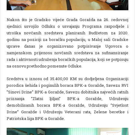
Nakon što je Gradsko vijeće Grada Goražda na 26. redovnoj
sjednici usvojilo Odluku o usvajanju Programa raspodjele i
utroška novčanih sredstava planiranih Budžetom za 2020.
godinu na poziciji za boračku populaciju, u Maloj sali Gradske
uprave danas je organizovano potpisivanje Ugovora o
namjenskom prijenosu novčanih sredstava za sufinansiranje
rada i aktivnosti udruženja boračkih populacija, koji se potpisuju
na osnovu prethodno pomenute Odluke.
Sredstva u iznosu od 35.400,00 KM su dodjeljena Organizaciji
porodica šehida i poginulih boraca BPK-a Goražde, Savezu RVI
”Sinovi Drine” BPK-a Goražde, Savezu dobitnika najvećih ratnih
priznanja ”Zlatni ljiljan” BPK-a Goražde, Udruženju
demobilisanih boraca BPK-a Goražde, Udruženju ”Svjetlost
Drine” Goražde i Udruženju Veterani rata, Zelene beretke i
Patriotska liga BPK-a Goražde.