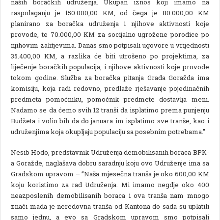
naših boračkih udruženja. Ukupan iznos koji imamo na
raspolaganju je 150.000,00 KM, od čega je 80.000,00 KM
planirano za boračka udruženja i njihove aktivnosti koje
provode, te 70.000,00 KM za socijalno ugrožene porodice po
njihovim zahtjevima. Danas smo potpisali ugovore u vrijednosti
35.400,00 KM, a razlika će biti utrošeno po projektima, za
liječenje boračkih populacija, i njihove aktivnosti koje provode
tokom godine. Služba za boračka pitanja Grada Goražda ima
komisiju, koja radi redovno, predlaže rješavanje pojedinačnih
predmeta pomoćniku, pomoćnik predmete dostavlja meni.
Nadamo se da ćemo svih 12 tranši da isplatimo prema punjenju
Budžeta i volio bih da do januara im isplatimo sve tranše, kao i
udruženjima koja okupljaju populaciju sa posebnim potrebama.”
Nesib Hodo, predstavnik Udruženja demobilisanih boraca BPK-
a Goražde, naglašava dobru saradnju koju ovo Udruženje ima sa
Gradskom upravom – ”Naša mjesečna tranša je oko 600,00 KM
koju koristimo za rad Udruženja. Mi imamo negdje oko 400
neazposlenih demobilisanih boraca i ova tranša nam mnogo
znači mada je neredovna tranša od Kantona do sada su uplatili
samo jednu, a evo sa Gradskom upravom smo potpisali