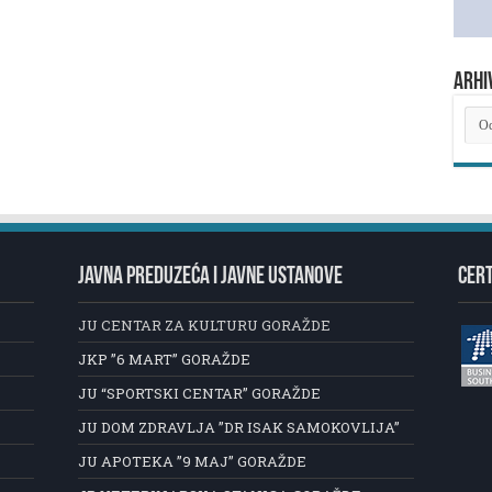
ARHI
ARH
NOV
JAVNA PREDUZEĆA I JAVNE USTANOVE
CERT
JU CENTAR ZA KULTURU GORAŽDE
JKP ”6 MART” GORAŽDE
JU “SPORTSKI CENTAR” GORAŽDE
JU DOM ZDRAVLJA ”DR ISAK SAMOKOVLIJA”
JU APOTEKA ”9 MAJ” GORAŽDE