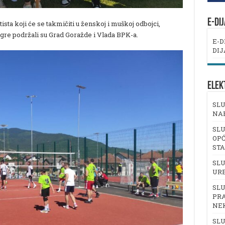
E-DI
sta koji će se takmičiti u ženskoj i muškoj odbojci,
 igre podržali su Grad Goražde i Vlada BPK-a.
E-D
DIJ
ELEK
SLU
NA
SLU
OPĆ
ST
SLU
UR
SLU
PRA
NE
SLU