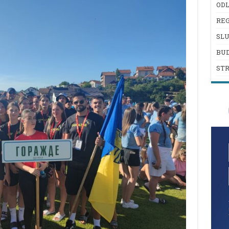
ODL
REG
SL
BU
ST