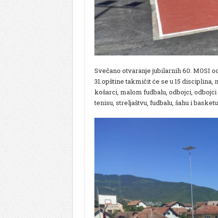
Svečano otvaranje jubilarnih 60. MOSI održ
31.opštine takmičit će se u 15 disciplina, 
košarci, malom fudbalu, odbojci, odbojci
tenisu, streljaštvu, fudbalu, šahu i basketu