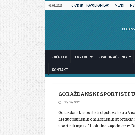
GRADSKI PRAVOBRANILAC
MLADI
NV
06.08.2026
POČETAK
O GRADU
GRADONAČELNIK
KONTAKT
GORAŽDANSKI SPORTISTI UČ
03/07/2025
Goraždanski sportisti otputovali su u Viš
Međuopštinskih omladinskih sportskih ig
sportistkinja iz 31 lokalne zajednice iz B