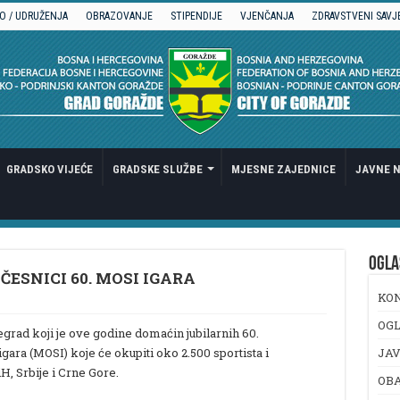
O / UDRUŽENJA
OBRAZOVANJE
STIPENDIJE
VJENČANJA
ZDRAVSTVENI SAVJ
GRADSKO VIJEĆE
GRADSKE SLUŽBE
MJESNE ZAJEDNICE
JAVNE N
OGLA
ESNICI 60. MOSI IGARA
KO
OGL
egrad koji je ove godine domaćin jubilarnih 60.
ara (MOSI) koje će okupiti oko 2.500 sportista i
JAV
iH, Srbije i Crne Gore.
OB