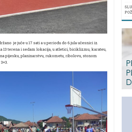
SLU
POŽ
ano je juče u 17 sati a u periodu do 6.jula učesnici iz
na 13 terena i sedam lokacija, u atletici, biciklizmu, karateu,
 na pijesku, planinarstvu, rukometu, ribolovu, stonom
 3×3.