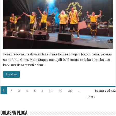
DOBRE
ZABAVE
Pored redovnih festivalskih sadržaja koji se odvijaju tokom dana, večeras
su na Unis Ginex Main Stageu nastupili DJ Gemiga, te Laka i Lela koji su
kao i uvijek napravili dobru …
Detaljno
1
2
3
4
5
»
10
20
30
...
Strana 1 od 422
Last »
OGLASNA PLOČA