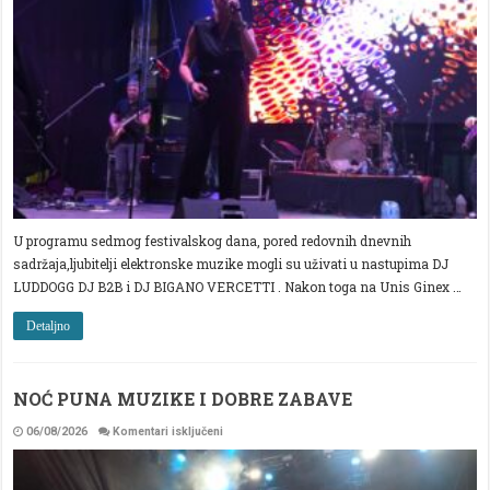
MUZIKE
U programu sedmog festivalskog dana, pored redovnih dnevnih
sadržaja,ljubitelji elektronske muzike mogli su uživati u nastupima DJ
LUDDOGG DJ B2B i DJ BIGANO VERCETTI . Nakon toga na Unis Ginex …
Detaljno
NOĆ PUNA MUZIKE I DOBRE ZABAVE
za
06/08/2026
Komentari isključeni
NOĆ
PUNA
MUZIKE
I