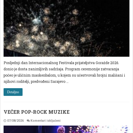
SPUŠTANJE
FESTIVALSKE
ZASTAVE
ZAVRŠEN
OVOGODIŠNJI
FESTIVAL
PRIJATELJSTVA
Posljednji dan Internacionalnog Festivala prijateljstva Goražde 2026.
donio je dosta zanimljivih sadržaja. Program ceremonije zatvaranja
počeo je uličnim maskenbalom, u kojem su učestvovali brojni mališani i
njihovi roditelji, predvođeni Sarajevo …
Detaljno
VEČER POP-ROCK MUZIKE
za
07/08/2026
Komentari isključeni
VEČER
POP-
ROCK