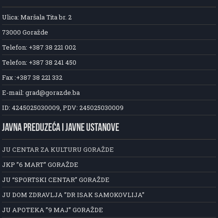
Ulica: Maršala Tita br. 2
73000 Goražde
Telefon: +387 38 221 002
Telefon: +387 38 241 450
Fax :+387 38 221 332
E-mail: grad@gorazde.ba
ID: 4245025030009, PDV: 245025030009
JAVNA PREDUZEĆA I JAVNE USTANOVE
JU CENTAR ZA KULTURU GORAŽDE
JKP ”6 MART” GORAŽDE
JU “SPORTSKI CENTAR” GORAŽDE
JU DOM ZDRAVLJA ”DR ISAK SAMOKOVLIJA”
JU APOTEKA ”9 MAJ” GORAŽDE