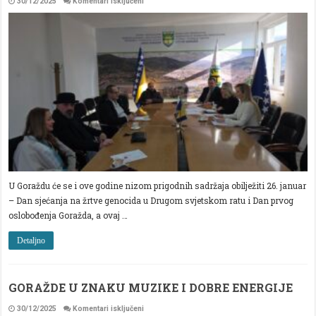
za
30/12/2025
Komentari isključeni
ODRŽAN
PRVI
SASTANAK
ORGANIZACIONOG
ODBORA
ZA
OBILJEŽAVANJE
26.
JANUARA-
DANA
SJEĆANJA
NA
ŽRTVE
GENOCIDA
U
II
SVJETSKOM
RATU
I
DAN
U Goraždu će se i ove godine nizom prigodnih sadržaja obilježiti 26. januar
PRVOG
– Dan sjećanja na žrtve genocida u Drugom svjetskom ratu i Dan prvog
OSLOBOĐENJA
GORAŽDA
oslobođenja Goražda, a ovaj …
Detaljno
GORAŽDE U ZNAKU MUZIKE I DOBRE ENERGIJE
za
30/12/2025
Komentari isključeni