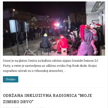
GORAŽDE
U
ZNAKU
MUZIKE
I
DOBRE
ENERGIJE
Sinoć je na platou Centra za kulturu održan sjajan Goražde Season DJ
Party, a večer je nastavljena uz odličnu svirku Pop Rock škole. Brojni
sugrađani uživali su u vrhunskoj atmosferi, …
Detaljno
ODRŽANA INKLUZIVNA RADIONICA “MOJE
ZIMSKO DRVO”