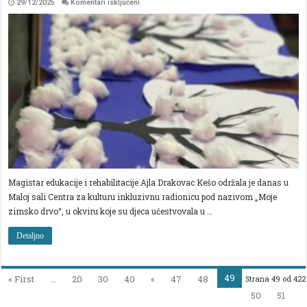
za
29/12/2025
Komentari isključeni
ODRŽANA
INKLUZIVNA
RADIONICA
“MOJE
ZIMSKO
DRVO”
Magistar edukacije i rehabilitacije Ajla Drakovac Kešo održala je danas u
Maloj sali Centra za kulturu inkluzivnu radionicu pod nazivom „Moje
zimsko drvo“, u okviru koje su djeca učestvovala u …
Detaljno
49
« First
...
20
30
40
«
47
48
Strana 49 od 422
50
51