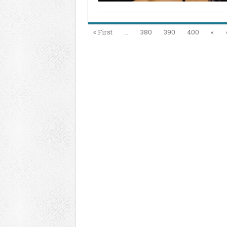
ŽRTVE
GENOCIDA
U
II
SVJETSKO
« First
...
380
390
400
«
RATU
I
DAN
PRVOG
OSLOBOĐE
GORAŽDA