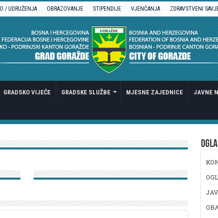
O / UDRUŽENJA
OBRAZOVANJE
STIPENDIJE
VJENČANJA
ZDRAVSTVENI SAVJ
GRADSKO VIJEĆE
GRADSKE SLUŽBE
MJESNE ZAJEDNICE
JAVNE N
OGLA
KO
OGL
JAV
OB