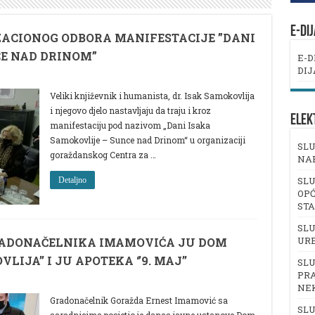
E-DI
ACIONOG ODBORA MANIFESTACIJE ”DANI
E NAD DRINOM”
E-D
DIJ
Veliki književnik i humanista, dr. Isak Samokovlija
IONOG
i njegovo djelo nastavljaju da traju i kroz
ELEK
IJE
manifestaciju pod nazivom „Dani Isaka
Samokovlije – Sunce nad Drinom“ u organizaciji
SLU
JE
goraždanskog Centra za …
NA
SLU
Detaljno
OPĆ
ST
SLU
UR
RADONAČELNIKA IMAMOVIĆA JU DOM
LIJA’’ I JU APOTEKA ‘’9. MAJ’’
SLU
PRA
NE
Gradonačelnik Goražda Ernest Imamović sa
SLU