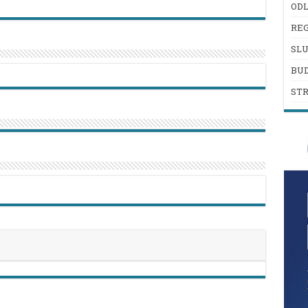
ODL
REG
SL
BU
ST