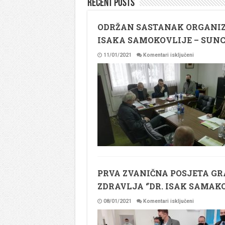
Recent Posts
ODRŽAN SASTANAK ORGANIZ
ISAKA SAMOKOVLIJE – SUNC
za
11/01/2021
Komentari isključeni
ODRŽAN
SASTANAK
ORGANIZAC
ODBORA
MANIFESTAC
”DANI
ISAKA
SAMOKOVLI
–
SUNCE
NAD
DRINOM”
PRVA ZVANIČNA POSJETA G
ZDRAVLJA ‘’DR. ISAK SAMAKOV
za
08/01/2021
Komentari isključeni
PRVA
ZVANIČNA
POSJETA