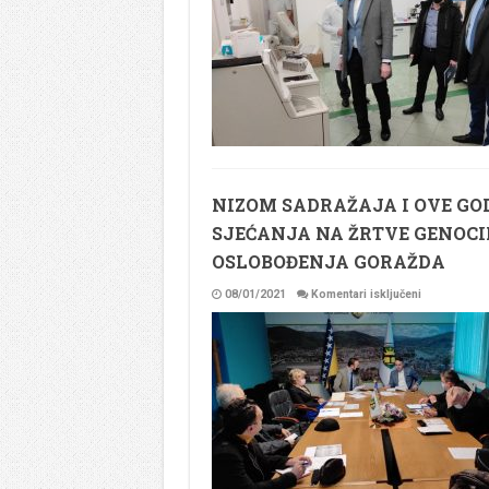
GRADONAČE
IMAMOVIĆA
JU
DOM
ZDRAVLJA
‘’DR.
ISAK
SAMAKOVLIJ
I
JU
APOTEKA
‘’9.
MAJ’’
NIZOM SADRAŽAJA I OVE GODI
SJEĆANJA NA ŽRTVE GENOCID
OSLOBOĐENJA GORAŽDA
za
08/01/2021
Komentari isključeni
NIZOM
SADRAŽAJA
I
OVE
GODINE
OBILJEŽIT
ĆE
SE
26.
JANUAR,
DAN
SJEĆANJA
NA