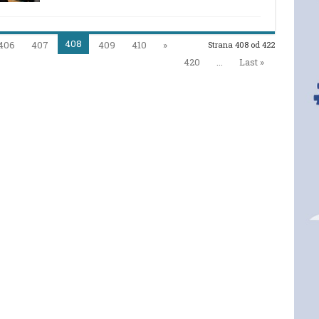
M
408
406
407
409
410
»
Strana 408 od 422
420
...
Last »
NJA