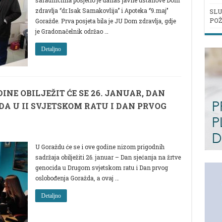
saradnicima posjetio je danas javne ustanove Dom
LNIKA
zdravlja ‘’dr.Isak Samakovlija’’ i Apoteka ‘’9.maj’’
SLU
POŽ
Goražde. Prva posjeta bila je JU Dom zdravlja, gdje
je Gradonačelnik održao …
A’’
Detaljno
NE OBILJEŽIT ĆE SE 26. JANUAR, DAN
A U II SVJETSKOM RATU I DAN PRVOG
U Goraždu će se i ove godine nizom prigodnih
sadržaja obilježiti 26. januar – Dan sjećanja na žrtve
genocida u Drugom svjetskom ratu i Dan prvog
oslobođenja Goražda, a ovaj …
Detaljno