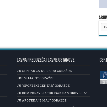
ARHI
ARH
NOV
JAVNA PREDUZEĆA I JAVNE USTANOVE
CERT
JU CENTAR ZA KULTURU GORAŽDE
JKP ”6 MART” GORAŽDE
JU “SPORTSKI CENTAR” GORAŽDE
JU DOM ZDRAVLJA ”DR ISAK SAMOKOVLIJA”
JU APOTEKA ”9 MAJ” GORAŽDE