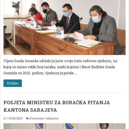
SJEDNICA
GRADSKOG
VIJEĆA
GORAŽDE-
USVOJEN
NACRT
BUDŽETA
GRADA
GORAŽDA
ZA
2021.
GODINU
Vijeće Grada Goražda održalo je jučer svoju treću redovnu sjednicu, na
kojoj se našao veliki broj tačaka, među kojima i Nacrt Budžeta Grada
Goražda za 2021. godinu. Sjednica je počela …
Detaljno
POSJETA MINISTRU ZA BORAČKA PITANJA
KANTONA SARAJEVA
za
19/02/2021
Komentari isključeni
POSJETA
MINISTRU