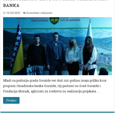
BANKA
za
15/02/2021
Komentari isključeni
OTVOREN
JAVNI
POZIV
FONDACIJE
MOZAIK
ZA
PROJEKTE
MLADIH
I
POKRETANJE
MIKROBIZNISA
KROZ
PROGRAM
OMLADINSKA
BANKA
Mladi sa područja grada Goražde već duži niz godina imaju priliku kroz
program Omadinska banka Goražde, čiji partneri su Grad Goražde i
Fondacija Mozaik, aplicirati za sredstva za realizaciju projekata …
Detaljno