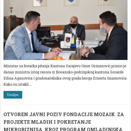
ZA
BORAČKA
PITANJA
KANTONA
SARAJEVA
Ministar za boračka pitanja Kantona Sarajevo Omer Osmanović primio je
danas ministra istog resora iz Bosansko-podrinjskog kantona Goražde
Edina Aganovića i gradonačelnika ovog grada heroja Ernesta Imamovića.
Kako su istakli …
Detaljno
OTVOREN JAVNI POZIV FONDACIJE MOZAIK ZA
PROJEKTE MLADIH I POKRETANJE
MIKROBIZNISA KROZ PROGRAM OMLADINSKA