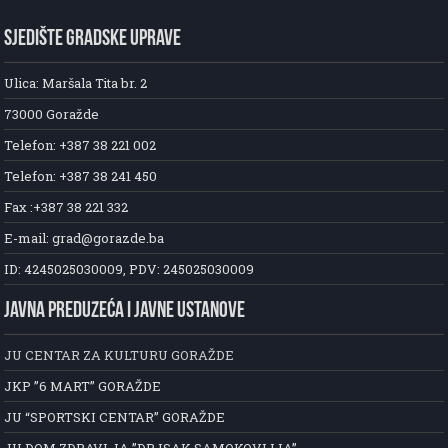
SJEDIŠTE GRADSKE UPRAVE
Ulica: Maršala Tita br. 2
73000 Goražde
Telefon: +387 38 221 002
Telefon: +387 38 241 450
Fax :+387 38 221 332
E-mail: grad@gorazde.ba
ID: 4245025030009, PDV: 245025030009
JAVNA PREDUZEĆA I JAVNE USTANOVE
JU CENTAR ZA KULTURU GORAŽDE
JKP ”6 MART” GORAŽDE
JU “SPORTSKI CENTAR” GORAŽDE
JU DOM ZDRAVLJA ”DR ISAK SAMOKOVLIJA”