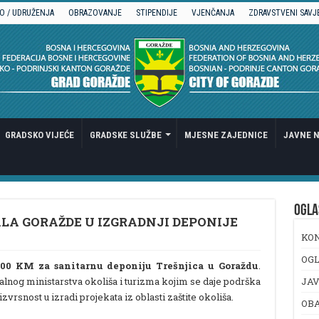
O / UDRUŽENJA
OBRAZOVANJE
STIPENDIJE
VJENČANJA
ZDRAVSTVENI SAVJ
GRADSKO VIJEĆE
GRADSKE SLUŽBE
MJESNE ZAJEDNICE
JAVNE N
OGLA
LA GORAŽDE U IZGRADNJI DEPONIJE
KO
OGL
000 KM za sanitarnu deponiju Trešnjica u Goraždu
.
alnog ministarstva okoliša i turizma kojim se daje podrška
JAV
rsnost u izradi projekata iz oblasti zaštite okoliša.
OB