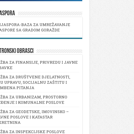
JASPORA
IJASPORA-BAZA ZA UMREŽAVANJE
ASPORE SA GRADOM GORAŽDE
TRONSKI OBRASCI
ŽBA ZA FINANSIJE, PRIVREDU I JAVNE
BAVKE
ŽBA ZA DRUŠTVENE DJELATNOSTI,
U UPRAVU, SOCIJALNU ZAŠTITU I
AMBENA PITANJA
ŽBA ZA URBANIZAM, PROSTORNO
EĐENJE I KOMUNALNE POSLOVE
ŽBA ZA GEODETSKE, IMOVINSKO –
VNE POSLOVE I KATASTAR
KRETNINA
ŽBA ZA INSPEKCIJSKE POSLOVE