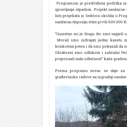
Programom je predviđena podrška izgra
upravljanje otpadom. Projekt sanitarne
listi projekata iz Sektora okoliša u Pro
sanitarnu deponiju stiže prvih 600.000 
“Izuzetno mi je drago što smo uspjeli ur
Morali smo izdvajati jednu kasetu iz
konkretan potez i da smo pokazali da s
Ohrabreni smo odlukom i zahvalni Fede
prepoznali našu odlučnost” kaže grado
Prema programu novac se daje za iz
građevinske radove na izgradnji sanitar