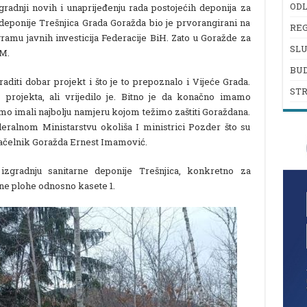
ODL
dnji novih i unaprijeđenju rada postojećih deponija za
 deponije Trešnjica Grada Goražda bio je prvorangirani na
REG
gramu javnih investicija Federacije BiH. Zato u Goražde za
SL
KM.
BU
aditi dobar projekt i što je to prepoznalo i Vijeće Grada.
ST
 projekta, ali vrijedilo je. Bitno je da konačno imamo
mo imali najbolju namjeru kojom težimo zaštiti Goraždana.
ralnom Ministarstvu okoliša I ministrici Pozder što su
načelnik Goražda Ernest Imamović.
gradnju sanitarne deponije Trešnjica, konkretno za
ne plohe odnosno kasete 1.