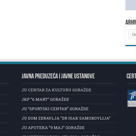
ARHI
ARH
NOV
JAVNA PREDUZEĆA I JAVNE USTANOVE
CERT
JU CENTAR ZA KULTURU GORAŽDE
JKP ”6 MART” GORAŽDE
JU “SPORTSKI CENTAR” GORAŽDE
JU DOM ZDRAVLJA ”DR ISAK SAMOKOVLIJA”
JU APOTEKA ”9 MAJ” GORAŽDE