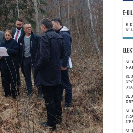
E-DI
E-D
DIJ
ELEK
SLU
NA
SLU
OPĆ
ST
SLU
UR
SLU
PRA
NE
SLU