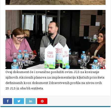
Ovaj dokument će i zvanično poslužiti svim JLS za kreiranje
njihovih Akcionih planova za implementaciju ključnih prioriteta
definisanih kroz dokument Zdravstvenih profila na nivou svih
25 JLS iz oba bh entiteta.