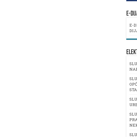
E-DI
E-D
DIJ
ELEK
SLU
NA
SLU
OPĆ
ST
SLU
UR
SLU
PRA
NE
SLU