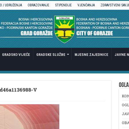
O / UDRUŽENJA
OBRAZOVANJE
STIPENDIJE
VJENČANJA
ZDRAVSTVENI SAVJ
GRADSKO VIJEĆE
GRADSKE SLUŽBE
MJESNE ZAJEDNICE
JAVNE N
OGLA
d46a1136988-V
KO
OGL
JAV
OB