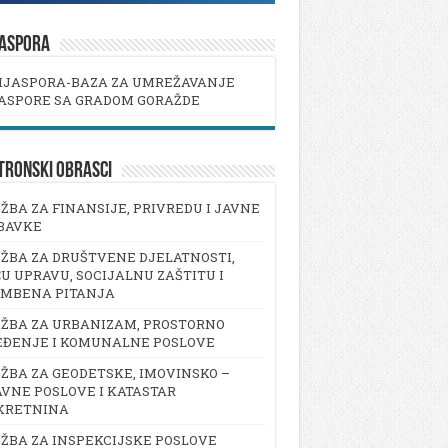
JASPORA
IJASPORA-BAZA ZA UMREŽAVANJE
ASPORE SA GRADOM GORAŽDE
TRONSKI OBRASCI
ŽBA ZA FINANSIJE, PRIVREDU I JAVNE
BAVKE
ŽBA ZA DRUŠTVENE DJELATNOSTI,
U UPRAVU, SOCIJALNU ZAŠTITU I
AMBENA PITANJA
ŽBA ZA URBANIZAM, PROSTORNO
EĐENJE I KOMUNALNE POSLOVE
ŽBA ZA GEODETSKE, IMOVINSKO –
VNE POSLOVE I KATASTAR
KRETNINA
ŽBA ZA INSPEKCIJSKE POSLOVE