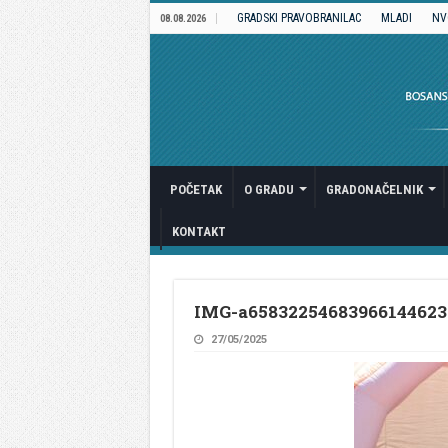
GRADSKI PRAVOBRANILAC
MLADI
NV
08.08.2026
POČETAK
O GRADU
GRADONAČELNIK
KONTAKT
IMG-a65832254683966144623
27/05/2025