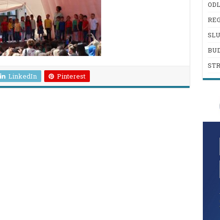
ODL
REG
SL
BU
ST
LinkedIn
Pinterest