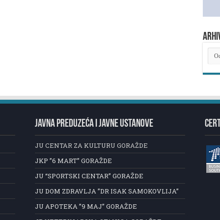
ARHI
ARH
NOV
JAVNA PREDUZEĆA I JAVNE USTANOVE
CERT
JU CENTAR ZA KULTURU GORAŽDE
JKP ”6 MART” GORAŽDE
JU “SPORTSKI CENTAR” GORAŽDE
JU DOM ZDRAVLJA ”DR ISAK SAMOKOVLIJA”
JU APOTEKA ”9 MAJ” GORAŽDE