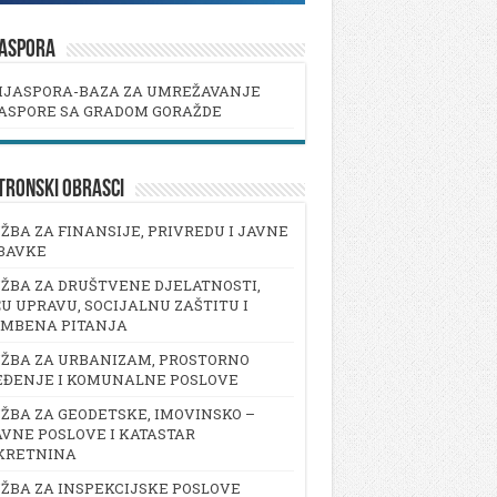
JASPORA
IJASPORA-BAZA ZA UMREŽAVANJE
ASPORE SA GRADOM GORAŽDE
TRONSKI OBRASCI
ŽBA ZA FINANSIJE, PRIVREDU I JAVNE
BAVKE
ŽBA ZA DRUŠTVENE DJELATNOSTI,
U UPRAVU, SOCIJALNU ZAŠTITU I
AMBENA PITANJA
ŽBA ZA URBANIZAM, PROSTORNO
EĐENJE I KOMUNALNE POSLOVE
ŽBA ZA GEODETSKE, IMOVINSKO –
VNE POSLOVE I KATASTAR
KRETNINA
ŽBA ZA INSPEKCIJSKE POSLOVE