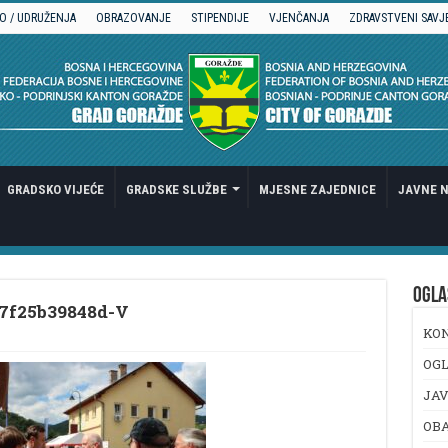
O / UDRUŽENJA
OBRAZOVANJE
STIPENDIJE
VJENČANJA
ZDRAVSTVENI SAVJ
GRADSKO VIJEĆE
GRADSKE SLUŽBE
MJESNE ZAJEDNICE
JAVNE N
OGLA
7f25b39848d-V
KO
OGL
JAV
OB