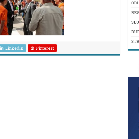
ODL
REG
SL
BU
ST
LinkedIn
Pinterest