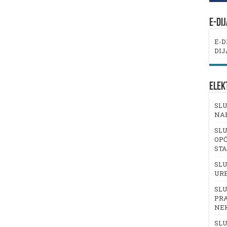
E-DI
E-D
DIJ
ELEK
SLU
NA
SLU
OPĆ
ST
SLU
UR
SLU
PRA
NE
SLU