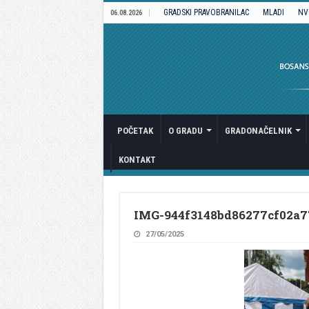
GRADSKI PRAVOBRANILAC
MLADI
NV
06.08.2026
POČETAK
O GRADU
GRADONAČELNIK
KONTAKT
IMG-944f3148bd86277cf02a7
27/05/2025