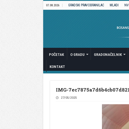
GRADSKI PRAVOBRANILAC
MLADI
NV
07.08.2026
POČETAK
O GRADU
GRADONAČELNIK
KONTAKT
IMG-7ec7875a7d6b4cb07d82
27/05/2025