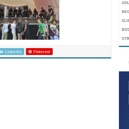
ODL
REG
SL
BU
ST
LinkedIn
Pinterest