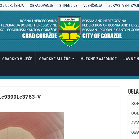
O / UDRUŽENJA
OBRAZOVANJE
STIPENDIJE
VJENČANJA
ZDRAVSTVENI SAVJ
GRADSKO VIJEĆE
GRADSKE SLUŽBE
MJESNE ZAJEDNICE
JAVNE N
OGLA
1c93901c3763-V
KO
OGL
JAV
OB