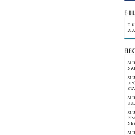
E-DI
E-D
DIJ
ELEK
SLU
NA
SLU
OPĆ
ST
SLU
UR
SLU
PRA
NE
SLU