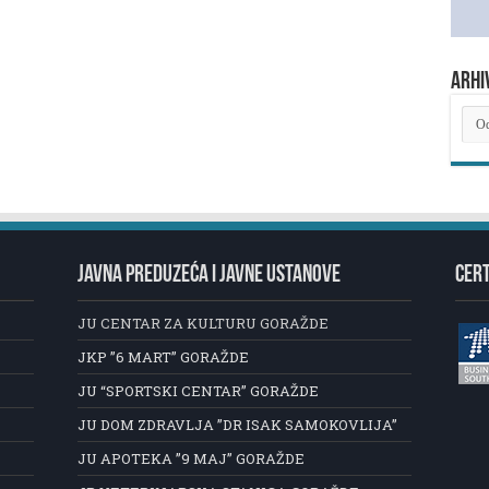
ARHI
ARH
NOV
JAVNA PREDUZEĆA I JAVNE USTANOVE
CERT
JU CENTAR ZA KULTURU GORAŽDE
JKP ”6 MART” GORAŽDE
JU “SPORTSKI CENTAR” GORAŽDE
JU DOM ZDRAVLJA ”DR ISAK SAMOKOVLIJA”
JU APOTEKA ”9 MAJ” GORAŽDE