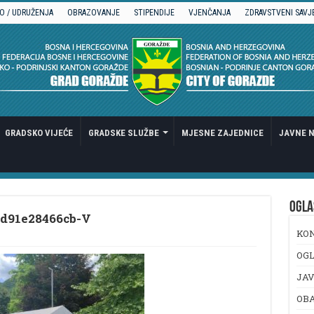
O / UDRUŽENJA
OBRAZOVANJE
STIPENDIJE
VJENČANJA
ZDRAVSTVENI SAVJ
GRADSKO VIJEĆE
GRADSKE SLUŽBE
MJESNE ZAJEDNICE
JAVNE N
OGLA
d91e28466cb-V
KO
OGL
JAV
OB