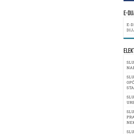
E-DI
E-D
DIJ
ELEK
SLU
NA
SLU
OPĆ
ST
SLU
UR
SLU
PRA
NE
SLU