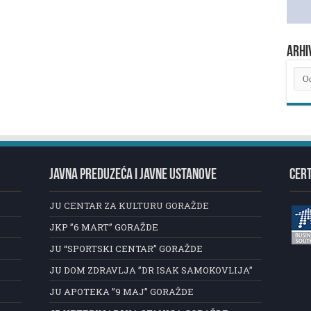
ARHI
ARH
NOV
JAVNA PREDUZEĆA I JAVNE USTANOVE
CERT
JU CENTAR ZA KULTURU GORAŽDE
JKP ”6 MART” GORAŽDE
JU “SPORTSKI CENTAR” GORAŽDE
JU DOM ZDRAVLJA ”DR ISAK SAMOKOVLIJA”
JU APOTEKA ”9 MAJ” GORAŽDE