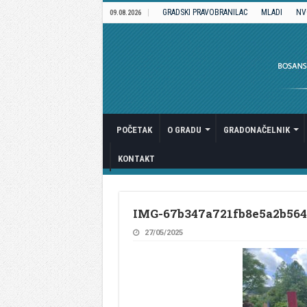
GRADSKI PRAVOBRANILAC
MLADI
NV
09.08.2026
POČETAK
O GRADU
GRADONAČELNIK
KONTAKT
IMG-67b347a721fb8e5a2b564
27/05/2025