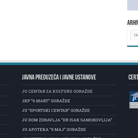
ARHI
ARH
NOV
JAVNA PREDUZEĆA I JAVNE USTANOVE
CERT
JU CENTAR ZA KULTURU GORAŽDE
JKP ”6 MART” GORAŽDE
JU “SPORTSKI CENTAR” GORAŽDE
JU DOM ZDRAVLJA ”DR ISAK SAMOKOVLIJA”
JU APOTEKA ”9 MAJ” GORAŽDE