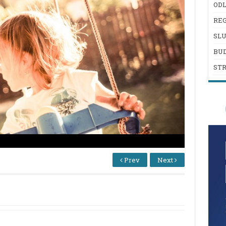
ODL
REG
SL
BU
ST
Prev
Next