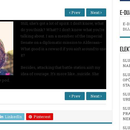
Prev
Next
E-DI
Still, she’s got a lot of spirit. I don’t know, what
E-D
DIJ
do you think? What!? I don’t know what you’re
talking about. I am a member of the Imperial
Senate on a diplomatic mission to Alderaan–
What good is a reward if you ain’t around to use
ELEK
it?
SLU
NA
Besides, attacking that battle station ain’t my
idea of courage. It’s more like…suicide. She
SLU
OPĆ
e pod.
ST
SLU
Prev
Next
UR
SLU
PRA
LinkedIn
Pinterest
NE
SLU