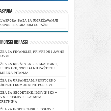
JASPORA
IJASPORA-BAZA ZA UMREŽAVANJE
ASPORE SA GRADOM GORAŽDE
TRONSKI OBRASCI
ŽBA ZA FINANSIJE, PRIVREDU I JAVNE
BAVKE
ŽBA ZA DRUŠTVENE DJELATNOSTI,
U UPRAVU, SOCIJALNU ZAŠTITU I
AMBENA PITANJA
ŽBA ZA URBANIZAM, PROSTORNO
EĐENJE I KOMUNALNE POSLOVE
ŽBA ZA GEODETSKE, IMOVINSKO –
VNE POSLOVE I KATASTAR
KRETNINA
ŽBA ZA INSPEKCIJSKE POSLOVE