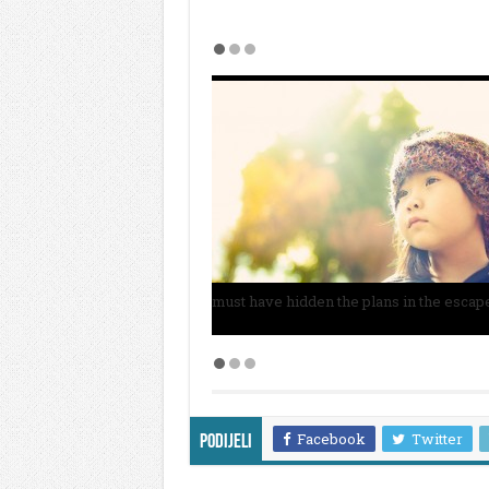
must have hidden the plans in the escap
Facebook
Twitter
Podijeli