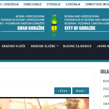
O / UDRUŽENJA
OBRAZOVANJE
STIPENDIJE
VJENČANJA
ZDRAVSTVENI SAVJ
GRADSKO VIJEĆE
GRADSKE SLUŽBE
MJESNE ZAJEDNICE
JAVNE N
OGLA
KO
OGL
Prev
Next
JAV
OB