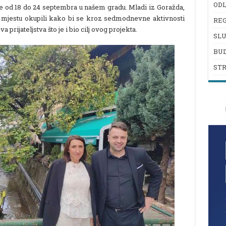
ODL
ne od 18 do 24 septembra u našem gradu. Mladi iz Goražda,
 mjestu okupili kako bi se kroz sedmodnevne aktivnosti
REG
 prijateljstva što je i bio cilj ovog projekta.
SL
BU
ST