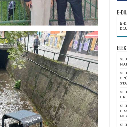
E-DI
E-D
DIJ
ELEK
SLU
NA
SLU
OPĆ
ST
SLU
UR
SLU
PRA
NE
SLU