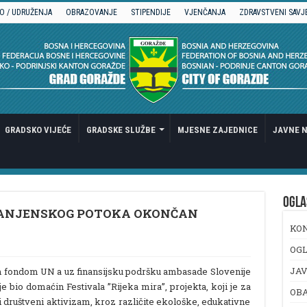
O / UDRUŽENJA
OBRAZOVANJE
STIPENDIJE
VJENČANJA
ZDRAVSTVENI SAVJ
GRADSKO VIJEĆE
GRADSKE SLUŽBE
MJESNE ZAJEDNICE
JAVNE N
OGLA
RANJENSKOG POTOKA OKONČAN
KO
OGL
JAV
m fondom UN a uz finansijsku podršku ambasade Slovenije
bio domaćin Festivala ”Rijeka mira”, projekta, koji je za
OB
i društveni aktivizam, kroz različite ekološke, edukativne