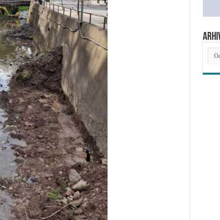
ARHI
ARH
NOV