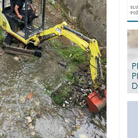
SLU
POŽ