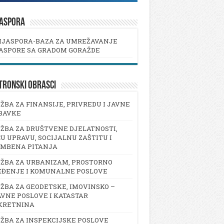
JASPORA
IJASPORA-BAZA ZA UMREŽAVANJE
ASPORE SA GRADOM GORAŽDE
TRONSKI OBRASCI
ŽBA ZA FINANSIJE, PRIVREDU I JAVNE
BAVKE
ŽBA ZA DRUŠTVENE DJELATNOSTI,
U UPRAVU, SOCIJALNU ZAŠTITU I
AMBENA PITANJA
ŽBA ZA URBANIZAM, PROSTORNO
EĐENJE I KOMUNALNE POSLOVE
ŽBA ZA GEODETSKE, IMOVINSKO –
VNE POSLOVE I KATASTAR
KRETNINA
ŽBA ZA INSPEKCIJSKE POSLOVE