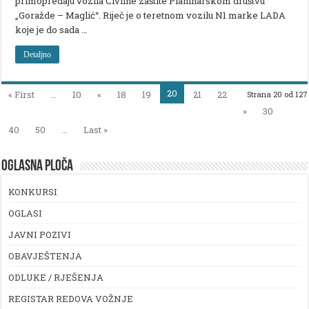
primopredaju vozila Civilne zaštite Planinarskom društvu
„Goražde – Maglić“. Riječ je o teretnom vozilu N1 marke LADA
koje je do sada …
Detaljno
20
« First
...
10
«
18
19
21
22
Strana 20 od 127
»
30
40
50
...
Last »
OGLASNA PLOČA
KONKURSI
OGLASI
JAVNI POZIVI
OBAVJEŠTENJA
ODLUKE / RJEŠENJA
REGISTAR REDOVA VOŽNJE