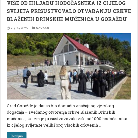
VIŠE OD HILJADU HODOČASNIKA IZ CIJELOG
SVIJETA PRISUSTVOVALO OTVARANJU CRKVE
BLAŽENIH DRINSKIH MUČENICA U GORAŽDU
20/09/2025
Novosti
Grad Goražde je danas bio domaćin značajnog vjerskog
događaja – svečanog otvorenja crkve Blaženih Drinskih
mučenica, kojem je prisustvovovalo više od 1000 hodočasnika
iz cijelog svijeta,te veliki broj visokih crkvenih …
Detaljno