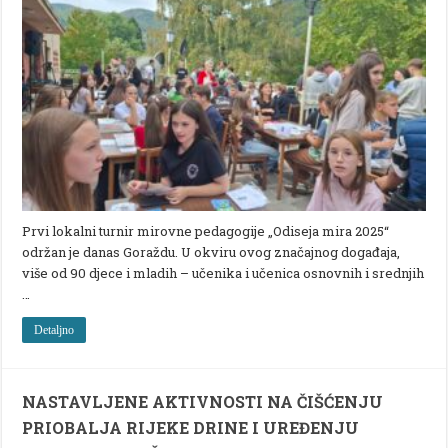
Prvi lokalni turnir mirovne pedagogije „Odiseja mira 2025“
održan je danas Goraždu. U okviru ovog značajnog događaja,
više od 90 djece i mladih – učenika i učenica osnovnih i srednjih
…
Detaljno
NASTAVLJENE AKTIVNOSTI NA ČIŠĆENJU
PRIOBALJA RIJEKE DRINE I UREĐENJU