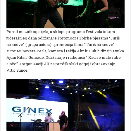
Pored muzičkog dijela, u sklopu programa Festivala tokom
jučerašnjeg dana održana je i promocija Zbirke pjesama “Juriš
na snove” ( grupa autora) i promocija filma ” Juriš na snove”
autor Munevera Perla, kamera i režija Almir Hukić,dizajn zvuka
Ajdin Kitan, Goražde. Održana je i radionica ” Kad se male ruke
slože” u organizaciji JU za predškolski odgoj i obrazovanje
Vrtić Sunce.