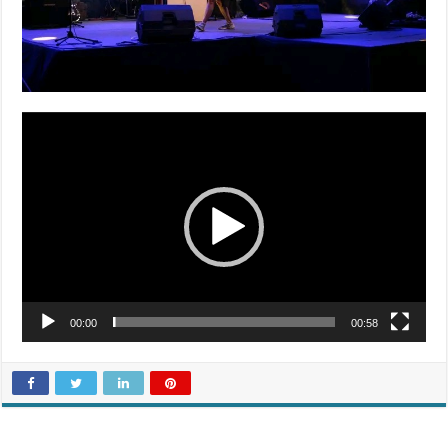
Video
Player
00:00
00:58