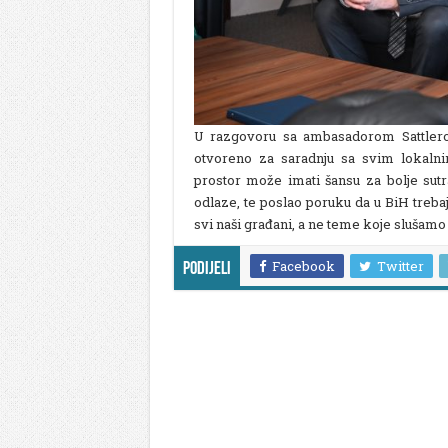
U razgovoru sa ambasadorom Sattlero
otvoreno za saradnju sa svim lokaln
prostor može imati šansu za bolje sutr
odlaze, te poslao poruku da u BiH treba
svi naši građani, a ne teme koje slušamo
Facebook
Twitter
Podijeli