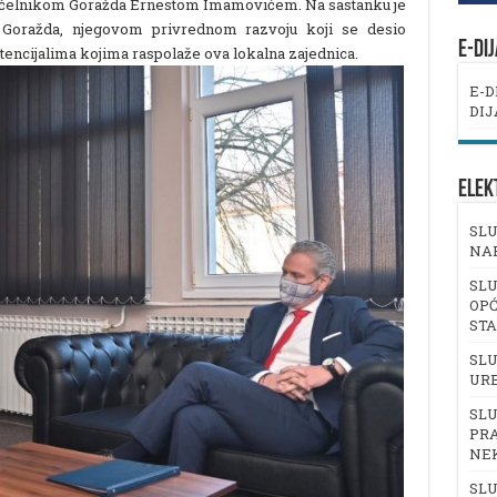
ačelnikom Goražda Ernestom Imamovićem. Na sastanku je
 Goražda, njegovom privrednom razvoju koji se desio
E-DI
otencijalima kojima raspolaže ova lokalna zajednica.
E-D
DIJ
ELEK
SLU
NA
SLU
OPĆ
ST
SLU
UR
SLU
PRA
NE
SLU