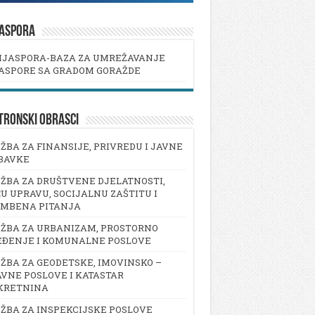
JASPORA
IJASPORA-BAZA ZA UMREŽAVANJE
ASPORE SA GRADOM GORAŽDE
TRONSKI OBRASCI
ŽBA ZA FINANSIJE, PRIVREDU I JAVNE
BAVKE
ŽBA ZA DRUŠTVENE DJELATNOSTI,
U UPRAVU, SOCIJALNU ZAŠTITU I
AMBENA PITANJA
ŽBA ZA URBANIZAM, PROSTORNO
EĐENJE I KOMUNALNE POSLOVE
ŽBA ZA GEODETSKE, IMOVINSKO –
VNE POSLOVE I KATASTAR
KRETNINA
ŽBA ZA INSPEKCIJSKE POSLOVE