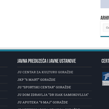
ARHI
ARH
NOV
JAVNA PREDUZEĆA I JAVNE USTANOVE
CERT
JU CENTAR ZA KULTURU GORAŽDE
JKP ”6 MART” GORAŽDE
JU “SPORTSKI CENTAR” GORAŽDE
JU DOM ZDRAVLJA ”DR ISAK SAMOKOVLIJA”
JU APOTEKA ”9 MAJ” GORAŽDE