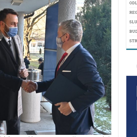
ODL
REG
SL
BU
ST