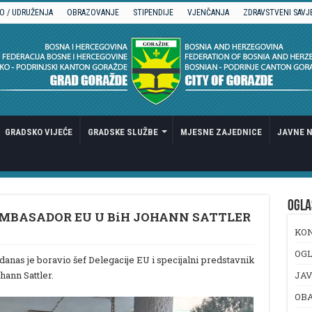
O / UDRUŽENJA
OBRAZOVANJE
STIPENDIJE
VJENČANJA
ZDRAVSTVENI SAVJ
GRADSKO VIJEĆE
GRADSKE SLUŽBE
MJESNE ZAJEDNICE
JAVNE N
OGLA
AMBASADOR EU U BiH JOHANN SATTLER
KO
OGL
danas je boravio šef Delegacije EU i specijalni predstavnik
ann Sattler.
JAV
OB