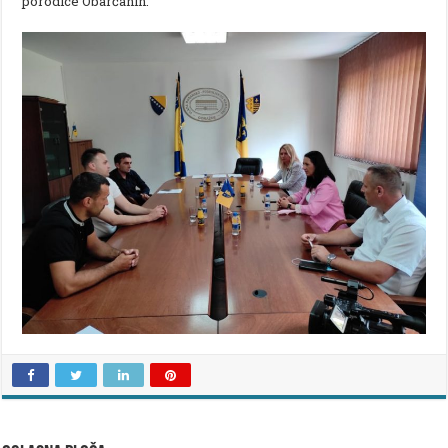
porodice Obarčanin.