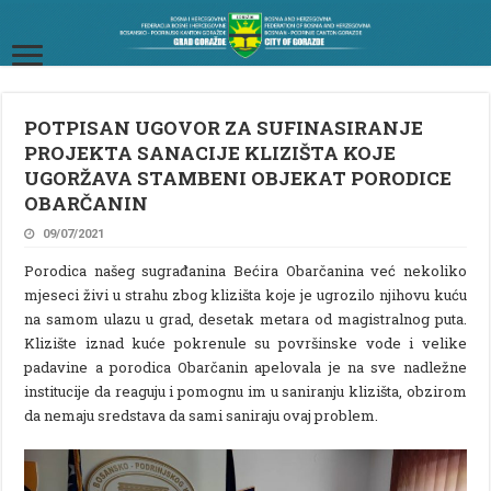
POTPISAN UGOVOR ZA SUFINASIRANJE
PROJEKTA SANACIJE KLIZIŠTA KOJE
UGORŽAVA STAMBENI OBJEKAT PORODICE
OBARČANIN
09/07/2021
Porodica našeg sugrađanina Bećira Obarčanina već nekoliko
mjeseci živi u strahu zbog klizišta koje je ugrozilo njihovu kuću
na samom ulazu u grad, desetak metara od magistralnog puta.
Klizište iznad kuće pokrenule su površinske vode i velike
padavine a porodica Obarčanin apelovala je na sve nadležne
institucije da reaguju i pomognu im u saniranju klizišta, obzirom
da nemaju sredstava da sami saniraju ovaj problem.