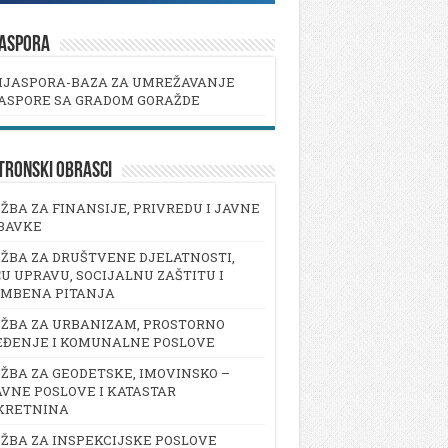
JASPORA
IJASPORA-BAZA ZA UMREŽAVANJE
ASPORE SA GRADOM GORAŽDE
TRONSKI OBRASCI
ŽBA ZA FINANSIJE, PRIVREDU I JAVNE
BAVKE
ŽBA ZA DRUŠTVENE DJELATNOSTI,
U UPRAVU, SOCIJALNU ZAŠTITU I
AMBENA PITANJA
ŽBA ZA URBANIZAM, PROSTORNO
EĐENJE I KOMUNALNE POSLOVE
ŽBA ZA GEODETSKE, IMOVINSKO –
VNE POSLOVE I KATASTAR
KRETNINA
ŽBA ZA INSPEKCIJSKE POSLOVE