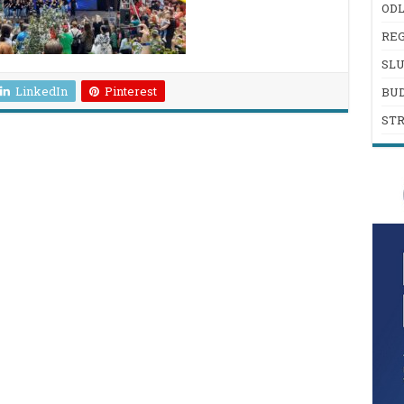
ODL
REG
SL
LinkedIn
Pinterest
BU
ST