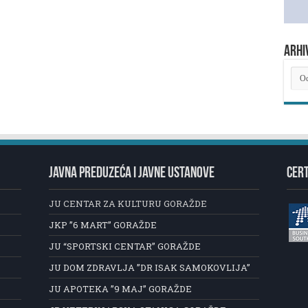
ARHI
ARH
NOV
JAVNA PREDUZEĆA I JAVNE USTANOVE
CERT
JU CENTAR ZA KULTURU GORAŽDE
JKP ”6 MART” GORAŽDE
JU “SPORTSKI CENTAR” GORAŽDE
JU DOM ZDRAVLJA ”DR ISAK SAMOKOVLIJA”
JU APOTEKA ”9 MAJ” GORAŽDE