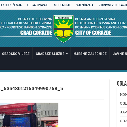
O / UDRUŽENJA
OBRAZOVANJE
STIPENDIJE
VJENČANJA
ZDRAVSTVENI SAVJ
GRADSKO VIJEĆE
GRADSKE SLUŽBE
MJESNE ZAJEDNICE
JAVNE N
OGLA
1_5354801215349990758_n
KO
OGL
JAV
OB