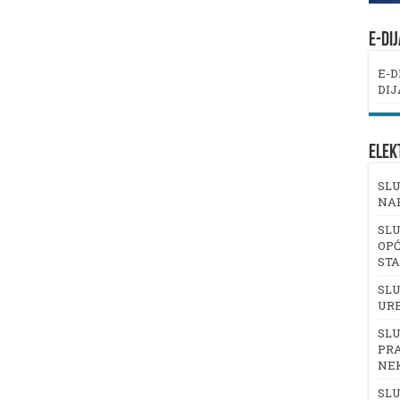
E-DI
E-D
DIJ
ELEK
SLU
NA
SLU
OPĆ
ST
SLU
UR
SLU
PRA
NE
SLU